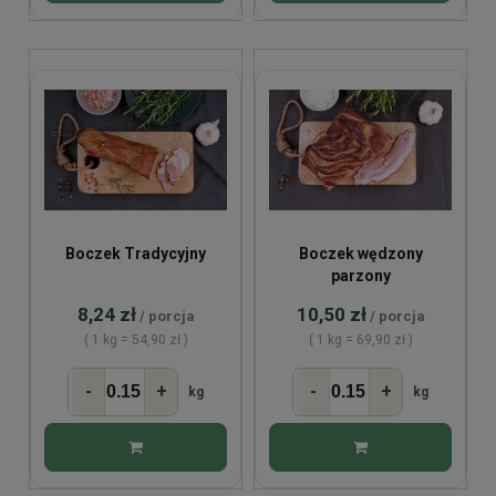
Boczek Tradycyjny
Boczek wędzony
parzony
8,24 zł
10,50 zł
/ porcja
/ porcja
( 1 kg = 54,90 zł )
( 1 kg = 69,90 zł )
-
+
-
+
kg
kg