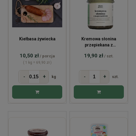
Kiełbasa żywiecka
Kremowa słonina
przepiekana z
majerankiem 250g
10,50 zł
19,90 zł
/ porcja
/ szt.
( 1 kg = 69,90 zł )
-
+
-
+
kg
szt.