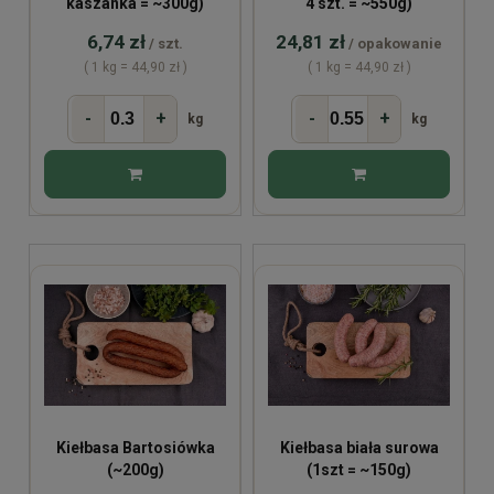
kaszanka = ~300g)
4 szt. = ~550g)
6,74 zł
24,81 zł
/ szt.
/ opakowanie
( 1 kg = 44,90 zł )
( 1 kg = 44,90 zł )
-
+
-
+
kg
kg
Kiełbasa Bartosiówka
Kiełbasa biała surowa
(~200g)
(1szt = ~150g)