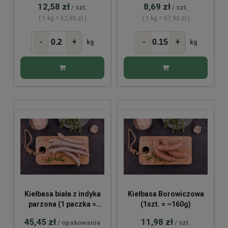
12,58 zł
8,69 zł
/ szt.
/ szt.
( 1 kg = 62,90 zł )
( 1 kg = 57,90 zł )
-
+
-
+
kg
kg
Kiełbasa biała z indyka
Kiełbasa Borowiczowa
parzona (1 paczka =
(1szt. = ~160g)
~450g)
45,45 zł
11,98 zł
/ opakowanie
/ szt.