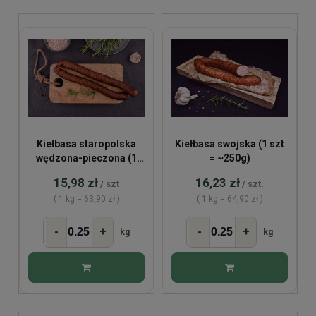
Kiełbasa staropolska
Kiełbasa swojska (1 szt
wędzona-pieczona (1
= ~250g)
kiełbasa = ~250g)
15,98 zł
16,23 zł
/ szt
/ szt.
( 1 kg = 63,90 zł )
( 1 kg = 64,90 zł )
-
+
-
+
kg
kg