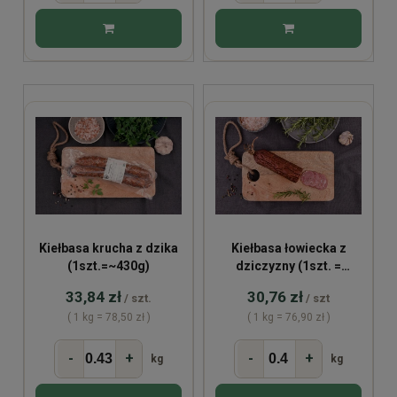
Kiełbasa krucha z dzika
Kiełbasa łowiecka z
(1szt.=~430g)
dziczyzny (1szt. =
~400g)
33,84 zł
30,76 zł
/ szt.
/ szt
( 1 kg = 78,50 zł )
( 1 kg = 76,90 zł )
-
+
-
+
kg
kg