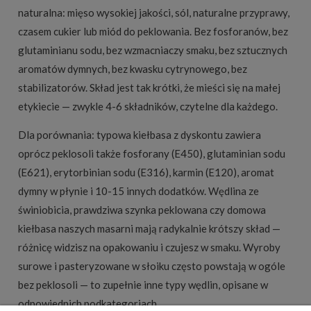
naturalna: mięso wysokiej jakości, sól, naturalne przyprawy,
czasem cukier lub miód do peklowania. Bez fosforanów, bez
glutaminianu sodu, bez wzmacniaczy smaku, bez sztucznych
aromatów dymnych, bez kwasku cytrynowego, bez
stabilizatorów. Skład jest tak krótki, że mieści się na małej
etykiecie — zwykle 4-6 składników, czytelne dla każdego.
Dla porównania: typowa kiełbasa z dyskontu zawiera
oprócz peklosoli także fosforany (E450), glutaminian sodu
(E621), erytorbinian sodu (E316), karmin (E120), aromat
dymny w płynie i 10-15 innych dodatków. Wędlina ze
świniobicia, prawdziwa szynka peklowana czy domowa
kiełbasa naszych masarni mają radykalnie krótszy skład —
różnicę widzisz na opakowaniu i czujesz w smaku. Wyroby
surowe i pasteryzowane w słoiku często powstają w ogóle
bez peklosoli — to zupełnie inne typy wędlin, opisane w
odpowiednich podkategoriach.