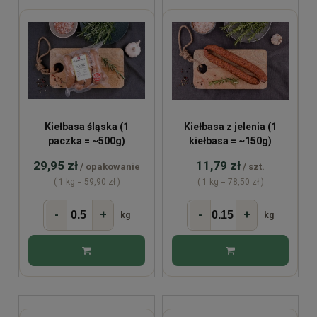
Kiełbasa śląska (1
Kiełbasa z jelenia (1
paczka = ~500g)
kiełbasa = ~150g)
29,95 zł
11,79 zł
/ opakowanie
/ szt.
( 1 kg = 59,90 zł )
( 1 kg = 78,50 zł )
-
+
-
+
kg
kg