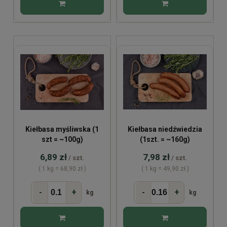
Kiełbasa myśliwska (1
Kiełbasa niedźwiedzia
szt = ~100g)
(1szt. = ~160g)
6,89 zł
7,98 zł
/ szt.
/ szt.
( 1 kg = 68,90 zł )
( 1 kg = 49,90 zł )
-
+
-
+
kg
kg