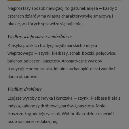
Najprostszy sposób nawigacji to gatunek mięsa — każdy z
czterech działów ma własną charakterystykę smakową i
okazje, w których sprawdza się najlepiej.
Wędliny wieprzowe rzemieślnicze
Klasyka polskich tradycji wędliniarskich z mięsa
wieprzowego — szynki, kiełbasy, schab, boczki, polędwice,
baleron, salceson i pasztety. Aromatyczne wyroby
tradycyjne pełne smaku, idealne na kanapki, deski wędlin i
dania obiadowe.
Wędliny drobiowe
Lżejsze wyroby z indyka i kurczaka — szynki, kiełbasa biała z
indyka, kabanosy drobiowe, parówki, pasztety. Mniej
tłuszczu, łagodniejszy smak. Wybór dla rodzin z dziećmi i
osób na diecie redukcyjnej.