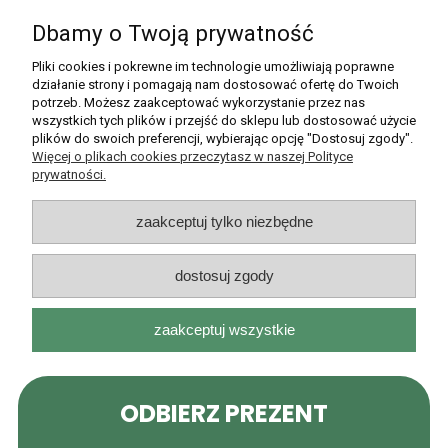
Dbamy o Twoją prywatność
Tradycyjne wędzenie w masarniach
rzemieślniczych
Pliki cookies i pokrewne im technologie umożliwiają poprawne
działanie strony i pomagają nam dostosować ofertę do Twoich
potrzeb. Możesz zaakceptować wykorzystanie przez nas
Tradycyjna wędlina rodzi się w wędzarni — to nie metafora,
wszystkich tych plików i przejść do sklepu lub dostosować użycie
lecz fakt technologiczny. Mięso wieprzowe lub drobiowe
plików do swoich preferencji, wybierając opcję "Dostosuj zgody".
Więcej o plikach cookies przeczytasz w naszej Polityce
trafia tam po peklowaniu, a dym z drewna owocowego
prywatności.
(jabłoni, wiśni) lub olchowego nasyca je głęboko, nadając
wyjątkowy smak i aromat. Tradycyjne wyroby — szynka
zaakceptuj tylko niezbędne
wędzona, kabanos wieprzowy, kiełbasa krakowska —
wymagają od kilkunastu godzin do nawet kilku dni pieczenia,
dostosuj zgody
suszenia i wędzenia w niskiej temperaturze. To proces,
którego masowa produkcja przemysłowa nie potrafi
zaakceptuj wszystkie
odtworzyć. Każda kiełbasa wędzona dymem z naszej oferty
przechodzi pełny tradycyjny cykl, dlatego klienci wracają do
nas po autentyczny smak swojskich wyrobów.