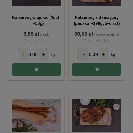
Kabanosy wiejskie (1szt.
Kabanosy z dziczyzny
= ~50g)
(paczka ~390g, 5-6 szt)
3,85 zł
30,66 zł
/ szt.
/ opakowanie
( 1 kg = 76,90 zł )
( 1 kg = 78,50 zł )
-
+
-
+
kg
kg