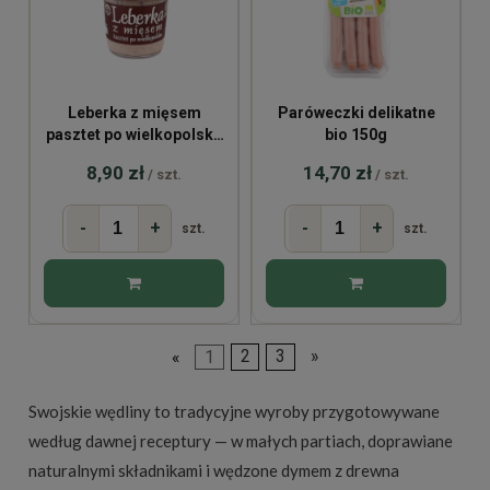
Leberka z mięsem
Paróweczki delikatne
pasztet po wielkopolsku
bio 150g
80g
8,90 zł
14,70 zł
/ szt.
/ szt.
-
+
-
+
szt.
szt.
«
1
2
3
»
Swojskie wędliny to tradycyjne wyroby przygotowywane
według dawnej receptury — w małych partiach, doprawiane
naturalnymi składnikami i wędzone dymem z drewna