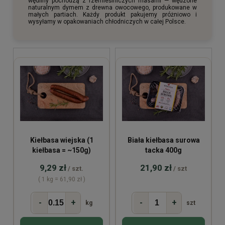
wędliny pochodzą z rzemieślniczych masarni — wędzone
naturalnym dymem z drewna owocowego, produkowane w
małych partiach. Każdy produkt pakujemy próżniowo i
wysyłamy w opakowaniach chłodniczych w całej Polsce.
Kiełbasa wiejska (1
Biała kiełbasa surowa
kiełbasa = ~150g)
tacka 400g
9,29 zł
21,90 zł
/ szt.
/ szt
( 1 kg = 61,90 zł )
-
+
-
+
kg
szt