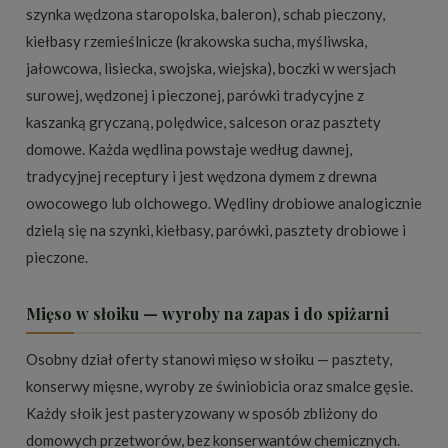
szynka wędzona staropolska, baleron), schab pieczony,
kiełbasy rzemieślnicze (krakowska sucha, myśliwska,
jałowcowa, lisiecka, swojska, wiejska), boczki w wersjach
surowej, wędzonej i pieczonej, parówki tradycyjne z
kaszanką gryczaną, polędwice, salceson oraz pasztety
domowe. Każda wędlina powstaje według dawnej,
tradycyjnej receptury i jest wędzona dymem z drewna
owocowego lub olchowego. Wędliny drobiowe analogicznie
dzielą się na szynki, kiełbasy, parówki, pasztety drobiowe i
pieczone.
Mięso w słoiku — wyroby na zapas i do spiżarni
Osobny dział oferty stanowi
mięso w słoiku
— pasztety,
konserwy mięsne, wyroby ze świniobicia oraz smalce gęsie.
Każdy słoik jest pasteryzowany w sposób zbliżony do
domowych przetworów, bez konserwantów chemicznych.