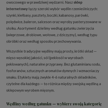
owocowego w prawdziwej wędzarni. Nasz
sklep
internetowy
łączy szeroki wybór wędlin rzemieślniczych:
szynki, kiełbasy, pasztety, boczki, kabanosy, parówki,
polędwice, baleron, salceson oraz wyroby pasteryzowane w
słoiku. Asortyment dzielimy według gatunku zwierzęcia
(wieprzowe, drobiowe, wołowe, z dziczyzny), według typu
obróbki oraz według sposobu przechowywania.
Wszystkie tradycyjne wędliny mają prosty, krótki skład —
mięso wysokiej jakości, sól (peklosól w wyrobach
peklowanych), naturalne przyprawy. Bez glutaminianu sodu,
fosforanów, sztucznych aromatów dymnych i wzmacniaczy
smaku. Etykiety mają zwykle 4-6 naturalnych składników,
czytelne dla każdego — to różnica między swojską wędliną a
sklepowym wyrobem mięsnym.
Wędliny według gatunku — wybierz swoją kategorię