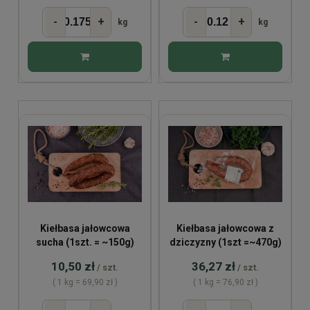
-
+
-
+
kg
kg
Kiełbasa jałowcowa
Kiełbasa jałowcowa z
sucha (1szt. = ~150g)
dziczyzny (1szt =~470g)
10,50 zł
36,27 zł
/ szt.
/ szt.
( 1 kg = 69,90 zł )
( 1 kg = 76,90 zł )