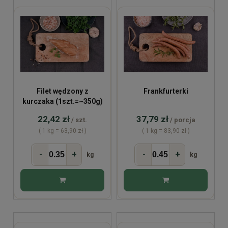
Filet wędzony z
Frankfurterki
kurczaka (1szt.=~350g)
22,42 zł
37,79 zł
/ szt.
/ porcja
( 1 kg = 63,90 zł )
( 1 kg = 83,90 zł )
-
+
-
+
kg
kg