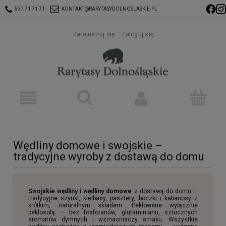
537 71 71 71
KONTAKT@RARYTASYDOLNOSLASKIE.PL
Zarejestruj się
Zaloguj się
Wędliny domowe i swojskie –
tradycyjne wyroby z dostawą do domu
Swojskie wędliny i wędliny domowe
z dostawą do domu —
tradycyjne szynki, kiełbasy, pasztety, boczki i kabanosy z
krótkim, naturalnym składem. Peklowane wyłącznie
peklosolą — bez fosforanów, glutaminianu, sztucznych
aromatów dymnych i wzmacniaczy smaku. Wszystkie