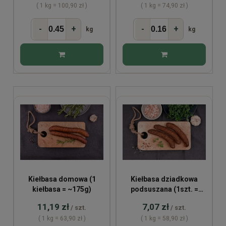
( 1 kg = 100,90 zł )
( 1 kg = 74,90 zł )
-
+
-
+
kg
kg
Kiełbasa domowa (1
Kiełbasa dziadkowa
kiełbasa = ~175g)
podsuszana (1szt. =
~120g)
11,19 zł
7,07 zł
/ szt.
/ szt.
( 1 kg = 63,90 zł )
( 1 kg = 58,90 zł )