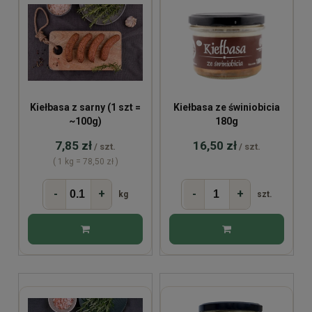
Kiełbasa z sarny (1 szt =
Kiełbasa ze świniobicia
~100g)
180g
7,85 zł
16,50 zł
/ szt.
/ szt.
( 1 kg = 78,50 zł )
-
+
-
+
kg
szt.