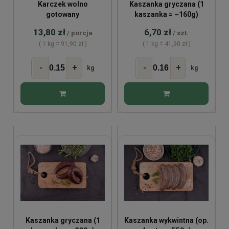
Karczek wolno
Kaszanka gryczana (1
gotowany
kaszanka = ~160g)
13,80 zł
6,70 zł
/ porcja
/ szt.
( 1 kg = 91,90 zł )
( 1 kg = 41,90 zł )
-
+
-
+
kg
kg
Kaszanka gryczana (1
Kaszanka wykwintna (op.