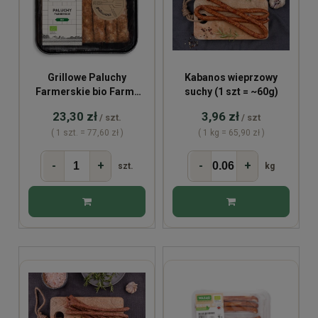
Grillowe Paluchy
Kabanos wieprzowy
Farmerskie bio Farmy
suchy (1 szt = ~60g)
Roztocza
23,30 zł
3,96 zł
/ szt.
/ szt
( 1 szt. = 77,60 zł )
( 1 kg = 65,90 zł )
-
+
-
+
szt.
kg