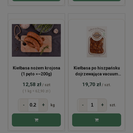
Kiełbasa nożem krojona
Kiełbasa po hiszpańsku
(1 pęto =~200g)
dojrzewająca vacuum
80g
12,58 zł
19,70 zł
/ szt
/ szt.
( 1 kg = 62,90 zł )
-
+
-
+
kg
szt.