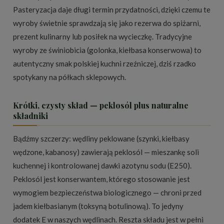
Pasteryzacja daje długi termin przydatności, dzięki czemu te
wyroby świetnie sprawdzają się jako rezerwa do spiżarni,
prezent kulinarny lub posiłek na wycieczkę. Tradycyjne
wyroby ze świniobicia (golonka, kiełbasa konserwowa) to
autentyczny smak polskiej kuchni rzeźniczej, dziś rzadko
spotykany na półkach sklepowych.
Krótki, czysty skład — peklosól plus naturalne
składniki
Bądźmy szczerzy: wędliny peklowane (szynki, kiełbasy
wędzone, kabanosy) zawierają peklosól — mieszankę soli
kuchennej i kontrolowanej dawki azotynu sodu (E250).
Peklosól jest konserwantem, którego stosowanie jest
wymogiem bezpieczeństwa biologicznego — chroni przed
jadem kiełbasianym (toksyną botulinową). To jedyny
dodatek E w naszych wędlinach. Reszta składu jest w pełni