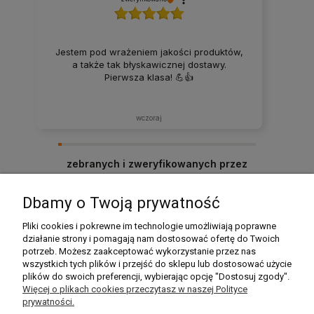
Jestem pod wrażeniem jakości produktów,
a także tak błyskawicznej dostawy.
Pierwsza klasa! 💪👍️
wczoraj
zebranych i zweryfikowanych przez
Dbamy o Twoją prywatność
Pomoc
Pliki cookies i pokrewne im technologie umożliwiają poprawne
działanie strony i pomagają nam dostosować ofertę do Twoich
potrzeb. Możesz zaakceptować wykorzystanie przez nas
Moje konto
wszystkich tych plików i przejść do sklepu lub dostosować użycie
plików do swoich preferencji, wybierając opcję "Dostosuj zgody".
Płatności i dostawa
Więcej o plikach cookies przeczytasz w naszej Polityce
prywatności.