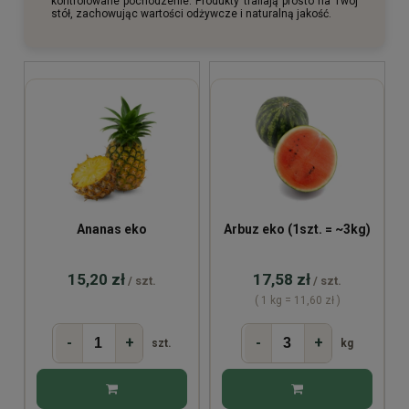
kontrolowane pochodzenie. Produkty trafiają prosto na Twój
stół, zachowując wartości odżywcze i naturalną jakość.
Ananas eko
Arbuz eko (1szt. = ~3kg)
15,20 zł
17,58 zł
/ szt.
/ szt.
( 1 kg = 11,60 zł )
-
+
-
+
szt.
kg