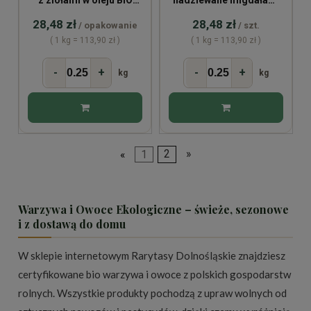
z ziołami w oleju BIO
nadziewane migdałami
(opakowanie ~250g)
czosnkiem (opakowanie
28,48 zł
28,48 zł
/ opakowanie
/ szt.
~250g)
( 1 kg = 113,90 zł )
( 1 kg = 113,90 zł )
-
+
-
+
kg
kg
«
1
2
»
Warzywa i Owoce Ekologiczne – świeże, sezonowe
i z dostawą do domu
W sklepie internetowym Rarytasy Dolnośląskie znajdziesz
certyfikowane bio warzywa i owoce z polskich gospodarstw
rolnych. Wszystkie produkty pochodzą z upraw wolnych od