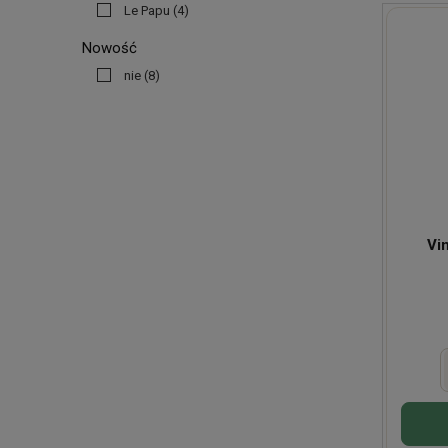
Le Papu
(4)
Nowość
nie
(8)
Vi