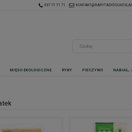
537 71 71 71
KONTAKT@RARYTASYDOLNOSLASK
MIĘSO EKOLOGICZNE
RYBY
PIECZYWO
NABIAŁ, 
atek