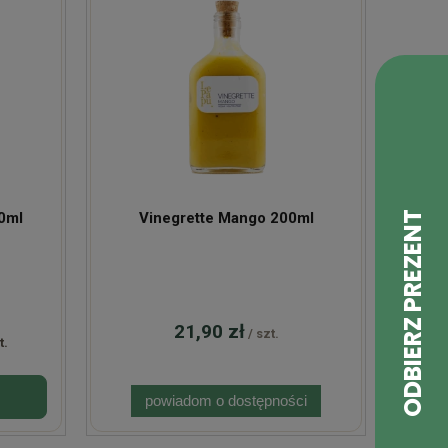
0ml
Vinegrette Mango 200ml
21,90 zł
/ szt.
t.
powiadom o dostępności