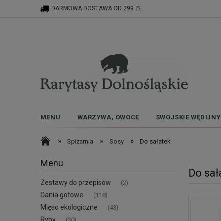
DARMOWA DOSTAWA OD 299 ZŁ
MENU
WARZYWA, OWOCE
SWOJSKIE WĘDLINY
»
»
»
Spiżarnia
Sosy
Do sałatek
Menu
Do sał
Zestawy do przepisów
(2)
Dania gotowe
(118)
Mięso ekologiczne
(43)
Ryby
(30)