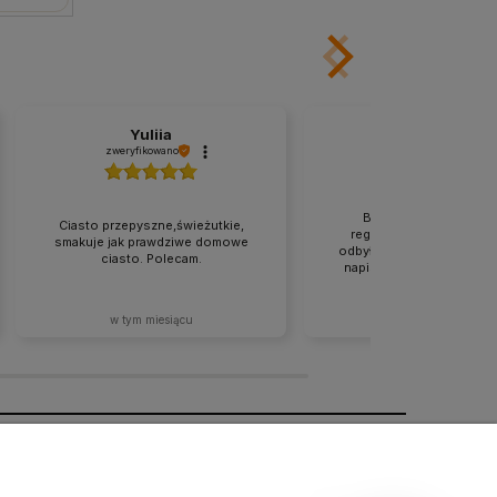
Yuliia
Joanna
zweryfikowano
zweryfikowano
Bogata oferta produk
Ciasto przepyszne,świeżutkie,
regionalnych. Cała tran
smakuje jak prawdziwe domowe
odbyła się zgodnie z tym,
ciasto. Polecam.
napisane na stronie. Rew
w tym miesiącu
2026-07-02
O nas