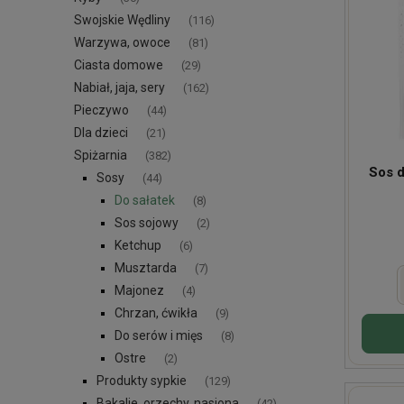
Swojskie Wędliny
(116)
Warzywa, owoce
(81)
Ciasta domowe
(29)
Nabiał, jaja, sery
(162)
Pieczywo
(44)
Dla dzieci
(21)
Spiżarnia
(382)
Sos d
Sosy
(44)
Do sałatek
(8)
Sos sojowy
(2)
Ketchup
(6)
Musztarda
(7)
Majonez
(4)
Chrzan, ćwikła
(9)
Do serów i mięs
(8)
Ostre
(2)
Produkty sypkie
(129)
Bakalie, orzechy, nasiona
(42)