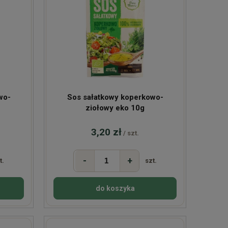
wo-
Sos sałatkowy koperkowo-
ziołowy eko 10g
3,20 zł
/ szt.
-
+
t.
szt.
do koszyka