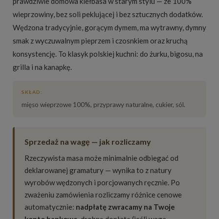
prawdziwie domowa kiełbasa w starym stylu — ze 100%
wieprzowiny, bez soli peklującej i bez sztucznych dodatków.
Wędzona tradycyjnie, gorącym dymem, ma wytrawny, dymny
smak z wyczuwalnym pieprzem i czosnkiem oraz kruchą
konsystencję. To klasyk polskiej kuchni: do żurku, bigosu, na
grilla i na kanapkę.
SKŁAD:
mięso wieprzowe 100%, przyprawy naturalne, cukier, sól.
Sprzedaż na wagę — jak rozliczamy
Rzeczywista masa może minimalnie odbiegać od
deklarowanej gramatury — wynika to z natury
wyrobów wędzonych i porcjowanych ręcznie. Po
zważeniu zamówienia rozliczamy różnice cenowe
automatycznie:
nadpłatę zwracamy na Twoje
konto bankowe
, drobną dopłatę (jeśli waga