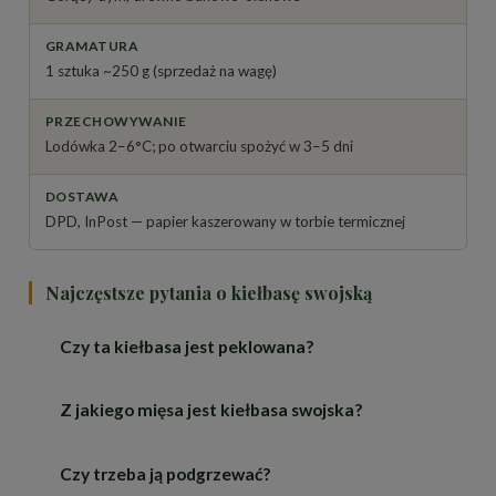
GRAMATURA
1 sztuka ~250 g (sprzedaż na wagę)
PRZECHOWYWANIE
Lodówka 2–6°C; po otwarciu spożyć w 3–5 dni
DOSTAWA
DPD, InPost — papier kaszerowany w torbie termicznej
Najczęstsze pytania o kiełbasę swojską
Czy ta kiełbasa jest peklowana?
Z jakiego mięsa jest kiełbasa swojska?
Nie — to wyrób niepeklowany, bez soli peklującej i
azotynu sodu. Zamiast peklosoli użyto zwykłej soli
i odrobiny cukru, dlatego mięso ma naturalną
Czy trzeba ją podgrzewać?
W 100% z mięsa wieprzowego, bez dodatku mięsa