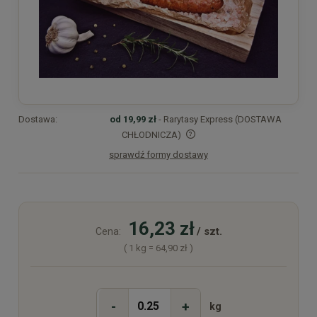
Dostawa:
od 19,99 zł
- Rarytasy Express (DOSTAWA
CHŁODNICZA)
sprawdź formy dostawy
Cena nie zawiera ewentualnych kosztów płatności
16,23 zł
/ szt.
Cena:
( 1
kg
=
64,90 zł
)
-
+
kg