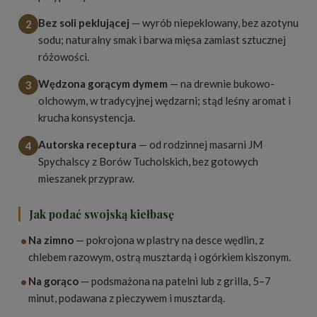
Bez soli peklującej
— wyrób niepeklowany, bez azotynu
2
sodu; naturalny smak i barwa mięsa zamiast sztucznej
różowości.
Wędzona gorącym dymem
— na drewnie bukowo-
3
olchowym, w tradycyjnej wędzarni; stąd leśny aromat i
krucha konsystencja.
Autorska receptura
— od rodzinnej masarni JM
4
Spychalscy z Borów Tucholskich, bez gotowych
mieszanek przypraw.
Jak podać swojską kiełbasę
•
Na zimno
— pokrojona w plastry na desce wędlin, z
chlebem razowym, ostrą musztardą i ogórkiem kiszonym.
•
Na gorąco
— podsmażona na patelni lub z grilla, 5–7
minut, podawana z pieczywem i musztardą.