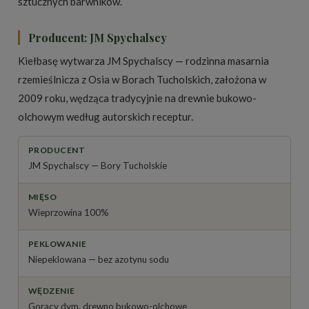
sztucznych barwników.
Producent: JM Spychalscy
Kiełbasę wytwarza
JM Spychalscy
— rodzinna masarnia
rzemieślnicza z Osia w Borach Tucholskich, założona w
2009 roku, wędząca tradycyjnie na drewnie bukowo-
olchowym według autorskich receptur.
PRODUCENT
JM Spychalscy — Bory Tucholskie
MIĘSO
Wieprzowina 100%
PEKLOWANIE
Niepeklowana — bez azotynu sodu
WĘDZENIE
Gorący dym, drewno bukowo-olchowe