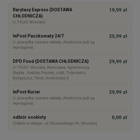
Cena nie zawiera ewentualnych kosztów płatności
Rarytasy Express (DOSTAWA
19,99 zł
CHŁODNICZA)
(> TYLKO Wrocław)
InPost Paczkomaty 24/7
25,99 zł
(> przesyłka zawiera wkłady chłodnicze jeśli są
wymagane)
DPD Food (DOSTAWA CHŁODNICZA)
29,99 zł
(> TYLKO: Wrocław, Warszawa, Aglomeracja
Śląska , Kraków, Poznań, Łódź, Trójmiasto,
Bydgoszcz, Toruń, Inowrocław ))
InPost Kurier
29,99 zł
(> przesyłka zawiera wkłady chłodnicze jeśli są
wymagane)
odbiór osobisty
0,00 zł
(Odbiór w sklepie - ul.Olszewskiego 99, Wrocław)