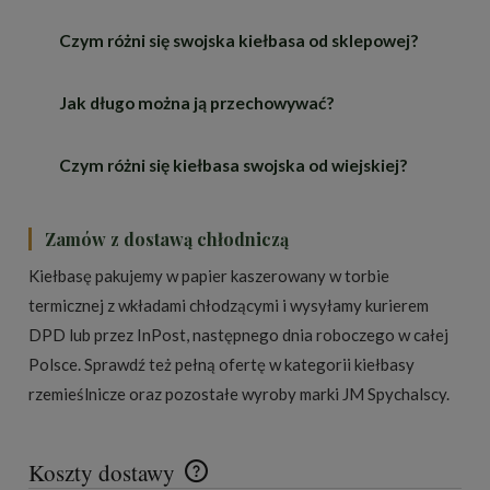
barwę i czysty smak.
odzyskiwanego mechanicznie i bez wypełniaczy.
Do tego tylko naturalne przyprawy, cukier i sól.
Czym różni się swojska kiełbasa od sklepowej?
Nie musisz — kiełbasa jest wędzona i gotowa do
jedzenia na zimno. Na ciepło, podsmażona lub z
grilla, zyskuje jednak jeszcze pełniejszy, dymny
Jak długo można ją przechowywać?
Krótkim, naturalnym składem (100% wieprzowiny,
smak.
bez peklosoli, fosforanów i wzmacniaczy smaku),
tradycyjnym wędzeniem drewnem oraz autorską
Czym różni się kiełbasa swojska od wiejskiej?
Jako wyrób niepeklowany ma krótszy termin niż
recepturą przypraw zamiast gotowych mieszanek.
kiełbasy peklowane — trzymaj ją w lodówce (2–
Stąd smak bliższy prawdziwej domowej kiełbasie.
6°C), a po otwarciu zjedz w ciągu 3–5 dni. Można ją
W praktyce to synonimy — obie nazwy określają
Zamów z dostawą chłodniczą
też zamrozić.
tradycyjną, domową kiełbasę wieprzową o
Kiełbasę pakujemy w papier kaszerowany w torbie
krótkim składzie i wyraźnym, dymnym smaku.
termicznej z wkładami chłodzącymi i wysyłamy kurierem
„Swojska" i „wiejska" podkreślają rzemieślnicze
DPD lub przez InPost, następnego dnia roboczego w całej
pochodzenie i odróżniają wyrób od przemysłowych
Polsce. Sprawdź też pełną ofertę w kategorii
kiełbasy
kiełbas z długą listą dodatków.
rzemieślnicze
oraz pozostałe wyroby marki
JM Spychalscy
.
Koszty dostawy