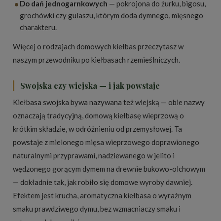
•
Do dań jednogarnkowych
— pokrojona do żurku, bigosu,
grochówki czy gulaszu, którym doda dymnego, mięsnego
charakteru.
Więcej o rodzajach domowych kiełbas przeczytasz w
naszym
przewodniku po kiełbasach rzemieślniczych
.
Swojska czy wiejska — i jak powstaje
Kiełbasa swojska bywa nazywana też wiejską — obie nazwy
oznaczają tradycyjną, domową kiełbasę wieprzową o
krótkim składzie, w odróżnieniu od przemysłowej. Ta
powstaje z mielonego mięsa wieprzowego doprawionego
naturalnymi przyprawami, nadziewanego w jelito i
wędzonego gorącym dymem na drewnie bukowo-olchowym
— dokładnie tak, jak robiło się domowe wyroby dawniej.
Efektem jest krucha, aromatyczna kiełbasa o wyraźnym
smaku prawdziwego dymu, bez wzmacniaczy smaku i