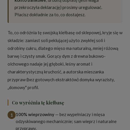
przekroczyła deklarację) prosimy uregulować.
Płacisz dokładnie za to, co dostajesz.
To, co odróżnia tę swojską kiełbasę od sklepowej, kryje się w
składzie: zamiast soli peklującej użyto zwykłej soli i
odrobiny cukru, dlatego mięso ma naturalną, mniej różową
barwę i czysty smak. Gorący dym z drewna bukowo-
olchowego nadaje jej głęboki, leśny aromat i
charakterystyczną kruchość, a autorska mieszanka
przypraw (bez gotowych ekstraktów) domyka wyrazisty,
„domowy" profil.
Co wyróżnia tę kiełbasę
100% wieprzowiny
— bez wypełniaczy i mięsa
1
odzyskiwanego mechanicznie; sam wieprz i naturalne
przyprawy.