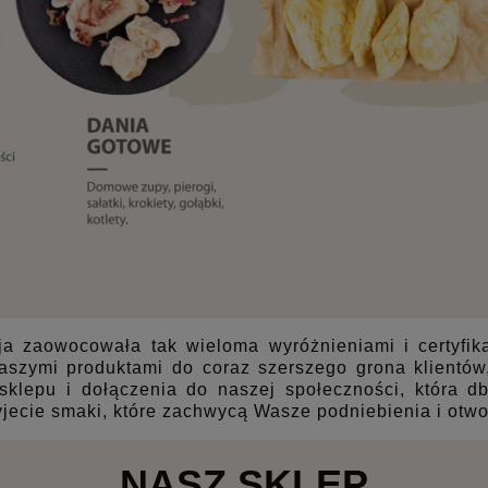
ja zaowocowała tak wieloma wyróżnieniami i certyfika
szymi produktami do coraz szerszego grona klientów, 
lepu i dołączenia do naszej społeczności, która dba
yjecie smaki, które zachwycą Wasze podniebienia i otwo
NASZ SKLEP