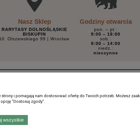
Nasz Sklep
Godziny otwarcia
RARYTASY DOLNOŚLĄSKIE
pon. – pt.:
BISKUPIN
9:00 – 18:00
Ul. Olszewskiego 99 | Wrocław
sob.:
9:00 – 14:00
niedz.:
nieczynne
Płatności i dostawa
Informacje
Formy płatności
Regulamin sklepu
ie strony i pomagają nam dostosować ofertę do Twoich potrzeb. Możesz zaak
 opcję "Dostosuj zgody".
Gdzie dostarczamy
Ustawienia plikó
PayPo - kup teraz, zapłać później
Polityka prywatno
Zwroty i reklamac
j wszystkie
skiego 99, 51-638 Wrocław |
kontakt@rarytasydolnoslaskie.pl
|
537 71 71 71
| N