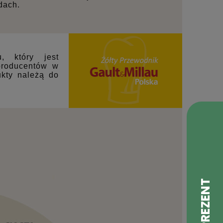
dach.
, który jest
producentów w
ukty należą do