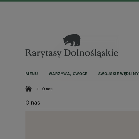
MENU
WARZYWA, OWOCE
SWOJSKIE WĘDLINY
»
O nas
O nas