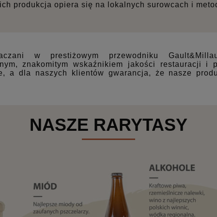
 ich produkcja opiera się na lokalnych surowcach i meto
naczani w prestiżowym przewodniku Gault&Millau
nym, znakomitym wskaźnikiem jakości restauracji i 
e, a dla naszych klientów gwarancja, że nasze prod
NASZE RARYTASY