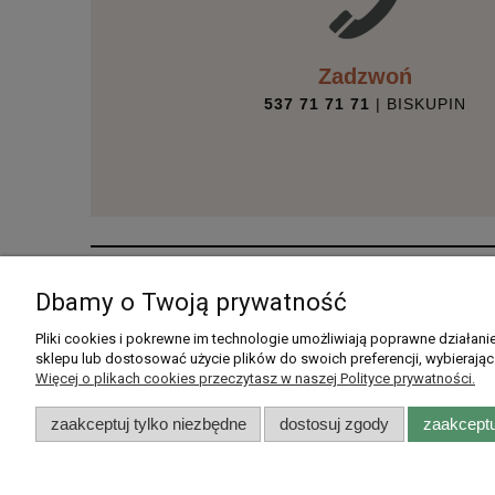
Zadzwoń
537 71 71 71
| BISKUPIN
Pomoc
Moje konto
Dbamy o Twoją prywatność
Pytania i odpowiedzi
Twoje zamówienia
Pliki cookies i pokrewne im technologie umożliwiają poprawne działan
sklepu lub dostosować użycie plików do swoich preferencji, wybierając
Listy zakupowe
Ustawienia konta
Więcej o plikach cookies przeczytasz w naszej Polityce prywatności.
Przechowalnia
zaakceptuj tylko niezbędne
dostosuj zgody
zaakceptu
Rarytasy Dolnośląskie | ul. Olszew