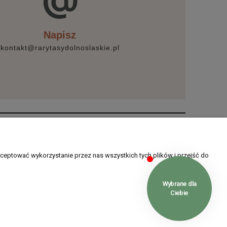
Napisz
kontakt@rarytasydolnoslaskie.pl
O nas
O nas
ceptować wykorzystanie przez nas wszystkich tych plików i przejść do
w cookies
Kontakt
ści
Blog
je
Opinie Trustmate
IP: 8982036706 | REGON: 020349112