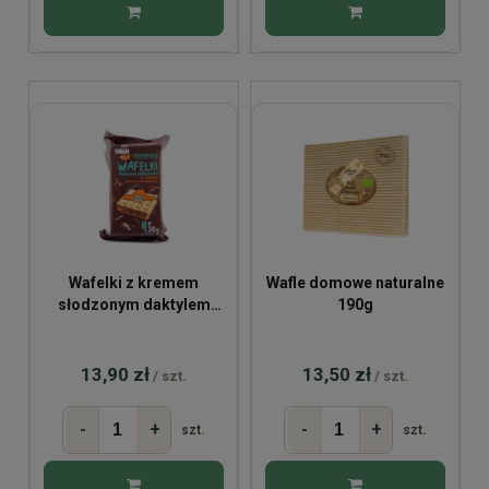
Wafelki z kremem
Wafle domowe naturalne
słodzonym daktylem
190g
BIO 4x30g
13,90 zł
13,50 zł
/ szt.
/ szt.
-
+
-
+
szt.
szt.