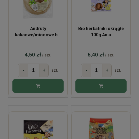
Andruty
Bio herbatniki okrągłe
kakaowe/miodowe bio
100g Ania
32g
4,50 zł
6,40 zł
/ szt.
/ szt.
-
+
-
+
szt.
szt.