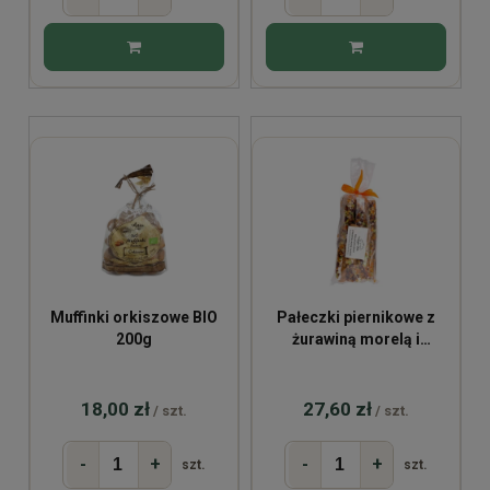
Muffinki orkiszowe BIO
Pałeczki piernikowe z
200g
żurawiną morelą i
pomelo 200g
18,00 zł
27,60 zł
/ szt.
/ szt.
-
+
-
+
szt.
szt.