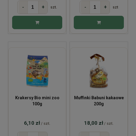
-
+
-
+
szt.
szt
Krakersy Bio mini zoo
Muffinki Babuni kakaowe
100g
200g
6,10 zł
18,00 zł
/ szt.
/ szt.