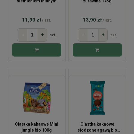
siemieniem lnianym
żurawiną 175g
175g
11,90 zł
13,90 zł
/ szt.
/ szt.
-
+
-
+
szt.
szt.
Ciastka kakaowe Mini
Ciastka kakaowe
jungle bio 100g
słodzone agawą bio