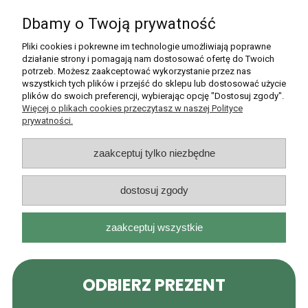
Dbamy o Twoją prywatność
Pomoc
Pliki cookies i pokrewne im technologie umożliwiają poprawne
działanie strony i pomagają nam dostosować ofertę do Twoich
potrzeb. Możesz zaakceptować wykorzystanie przez nas
Moje konto
wszystkich tych plików i przejść do sklepu lub dostosować użycie
plików do swoich preferencji, wybierając opcję "Dostosuj zgody".
Płatności i dostawa
Więcej o plikach cookies przeczytasz w naszej Polityce
prywatności.
Informacje
zaakceptuj tylko niezbędne
O nas
dostosuj zgody
zaakceptuj wszystkie
Rarytasy Dolnośląskie | ul. Olszewskiego 99, 51-638 Wrocław |
kontakt@rarytasydolnoslaskie.pl
|
537 71 71 71
| NIP: 8982036706 |
REGON: 020349112
pokaż pełną wersję strony
Sklep internetowy Shoper.pl