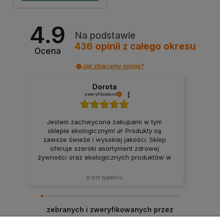
4.9
Na podstawie
436
opinii
z całego okresu
Ocena
Jak zbieramy opinie?
Dorota
zweryfikowano
Jestem zachwycona zakupami w tym
sklepie ekologicznym! 🌿 Produkty są
zawsze świeże i wysokiej jakości. Sklep
oferuje szeroki asortyment zdrowej
żywności oraz ekologicznych produktów w
atrakcyjnych cenach. Produkty za każdym
razem docierają w idealnym stanie. Zakupy
w tym tygodniu
tutaj to sama przyjemność – z pewnością
będę wracać i polecać ten sklep rodzinie
oraz znajomym! ❤️
zebranych i zweryfikowanych przez