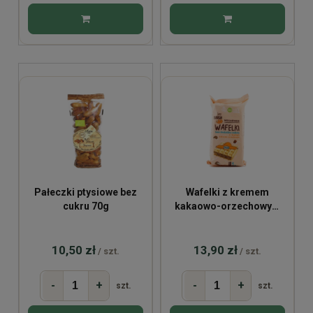
Pałeczki ptysiowe bez
Wafelki z kremem
cukru 70g
kakaowo-orzechowym
bez cukru BIO 120g
10,50 zł
13,90 zł
/ szt.
/ szt.
-
+
-
+
szt.
szt.