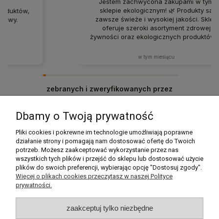
Jestem zachwycona zakupami w tym
sklepie ekologicznym! 🌿 Produkty są
zawsze świeże i wysokiej jakości. Sklep
oferuje szeroki asortyment zdrowej
żywności oraz ekologicznych produktów w
atrakcyjnych cenach. Produkty za każdym
razem docierają w idealnym stanie. Zakupy
w tym miesiącu
tutaj to sama przyjemność – z pewnością
będę wracać i polecać ten sklep rodzinie
oraz znajomym! ❤️
zebranych i zweryfikowanych przez
Dbamy o Twoją prywatność
Pomoc
Pliki cookies i pokrewne im technologie umożliwiają poprawne
działanie strony i pomagają nam dostosować ofertę do Twoich
potrzeb. Możesz zaakceptować wykorzystanie przez nas
Moje konto
wszystkich tych plików i przejść do sklepu lub dostosować użycie
plików do swoich preferencji, wybierając opcję "Dostosuj zgody".
Płatności i dostawa
Więcej o plikach cookies przeczytasz w naszej Polityce
prywatności.
Informacje
zaakceptuj tylko niezbędne