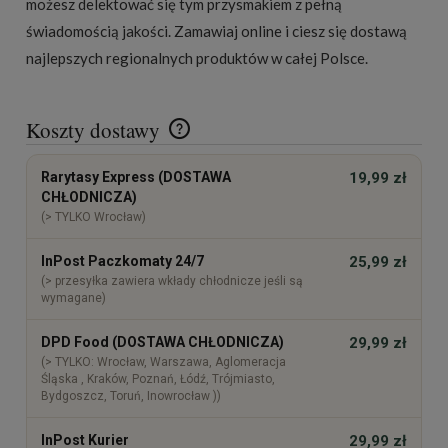
możesz delektować się tym przysmakiem z pełną
świadomością jakości. Zamawiaj online i ciesz się dostawą
najlepszych regionalnych produktów w całej Polsce.
Koszty dostawy
Cena nie zawiera ewentualnych kosztów płatności
Rarytasy Express (DOSTAWA
19,99 zł
CHŁODNICZA)
(> TYLKO Wrocław)
InPost Paczkomaty 24/7
25,99 zł
(> przesyłka zawiera wkłady chłodnicze jeśli są
wymagane)
DPD Food (DOSTAWA CHŁODNICZA)
29,99 zł
(> TYLKO: Wrocław, Warszawa, Aglomeracja
Śląska , Kraków, Poznań, Łódź, Trójmiasto,
Bydgoszcz, Toruń, Inowrocław ))
InPost Kurier
29,99 zł