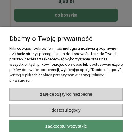
8,90 zł
do koszyka
Dbamy o Twoją prywatność
Pomoc
Pliki cookies i pokrewne im technologie umożliwiają poprawne
działanie strony i pomagają nam dostosować ofertę do Twoich
potrzeb. Możesz zaakceptować wykorzystanie przez nas
Moje konto
wszystkich tych plików i przejść do sklepu lub dostosować użycie
plików do swoich preferencji, wybierając opcję "Dostosuj zgody".
Płatności i dostawa
Więcej o plikach cookies przeczytasz w naszej Polityce
prywatności.
Informacje
zaakceptuj tylko niezbędne
O nas
dostosuj zgody
zaakceptuj wszystkie
Rarytasy Dolnośląskie | ul. Olszewskiego 99, 51-638 Wrocław |