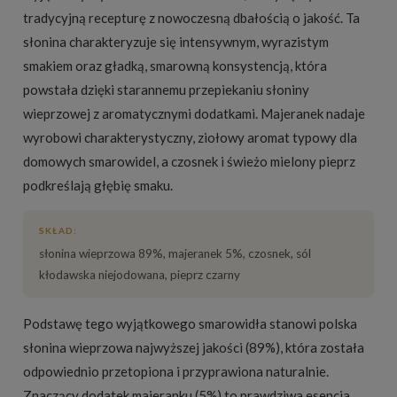
tradycyjną recepturę z nowoczesną dbałością o jakość. Ta
słonina charakteryzuje się intensywnym, wyrazistym
smakiem oraz gładką, smarowną konsystencją, która
powstała dzięki starannemu przepiekaniu słoniny
wieprzowej z aromatycznymi dodatkami. Majeranek nadaje
wyrobowi charakterystyczny, ziołowy aromat typowy dla
domowych smarowidel, a czosnek i świeżo mielony pieprz
podkreślają głębię smaku.
SKŁAD:
słonina wieprzowa 89%, majeranek 5%, czosnek, sól
kłodawska niejodowana, pieprz czarny
Podstawę tego wyjątkowego smarowidła stanowi polska
słonina wieprzowa najwyższej jakości (89%), która została
odpowiednio przetopiona i przyprawiona naturalnie.
Znaczący dodatek majeranku (5%) to prawdziwa esencja