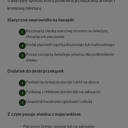
tradycyjny sposób, który podkreśla jej naturalny aromat i
kremową teksturę.
Klasyczne smarowidło na kanapki
Rozsmaruj cienką warstwę słoniny na świeżym,
chrupiącym pieczywie
Dodaj plasterki ogórka kiszonego lub małosolnego
Posyp szczyptą świeżego pieprzu dla podkreślenia
smaku
Dodatek do deski przekąsek
Podziel na mniejsze porcje i ułóż na desce
Podawaj z chlebem żytnim lub na zakwasie
Uzupełnij kwaśnymi ogórkami i cebulą
Z czym pasuje słonina z majerankiem:
Pieczywo żytnie, razowe lub na zakwasie