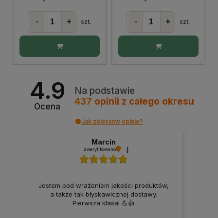
-
+
-
+
szt.
szt.
4.9
Na podstawie
437
opinii
z całego okresu
Ocena
Jak zbieramy opinie?
Marcin
zweryfikowano
Jestem pod wrażeniem jakości produktów,
a także tak błyskawicznej dostawy.
Pierwsza klasa! 💪👍️