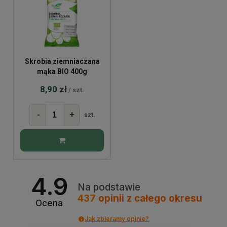
Skrobia ziemniaczana
mąka BIO 400g
8,90 zł
/ szt.
-
+
szt.
4.9
Na podstawie
437
opinii
z całego okresu
Ocena
Jak zbieramy opinie?