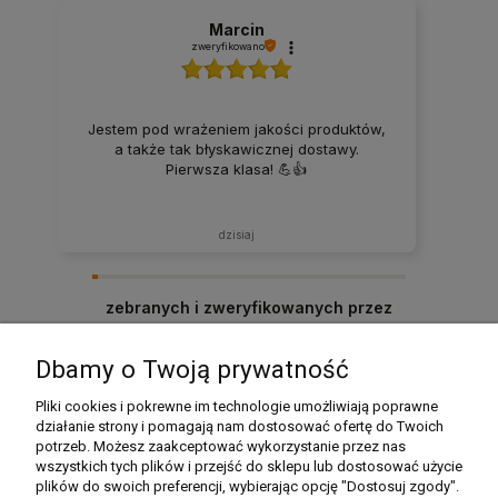
Marcin
zweryfikowano
Jestem pod wrażeniem jakości produktów,
a także tak błyskawicznej dostawy.
Pierwsza klasa! 💪👍️
dzisiaj
zebranych i zweryfikowanych przez
Dbamy o Twoją prywatność
Pomoc
Pliki cookies i pokrewne im technologie umożliwiają poprawne
działanie strony i pomagają nam dostosować ofertę do Twoich
potrzeb. Możesz zaakceptować wykorzystanie przez nas
Moje konto
wszystkich tych plików i przejść do sklepu lub dostosować użycie
plików do swoich preferencji, wybierając opcję "Dostosuj zgody".