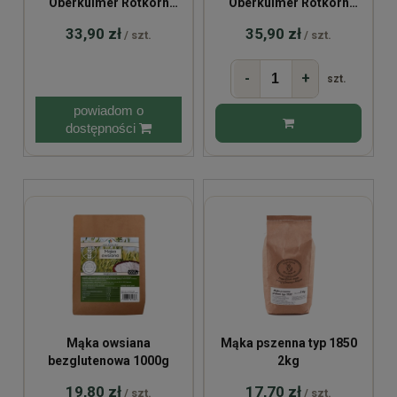
Oberkulmer Rotkorn
Oberkulmer Rotkorn
jasna typ 700 2kg
razowa typ 2000 2kg
33,90 zł
35,90 zł
/ szt.
/ szt.
-
+
szt.
powiadom o
dostępności
Mąka owsiana
Mąka pszenna typ 1850
bezglutenowa 1000g
2kg
19,80 zł
17,70 zł
/ szt.
/ szt.