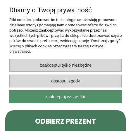
Dbamy o Twoją prywatność
Pomoc
Pliki cookies i pokrewne im technologie umożliwiają poprawne
działanie strony i pomagają nam dostosować ofertę do Twoich
potrzeb. Możesz zaakceptować wykorzystanie przez nas
Moje konto
wszystkich tych plików i przejść do sklepu lub dostosować użycie
plików do swoich preferencji, wybierając opcję "Dostosuj zgody".
Płatności i dostawa
Więcej o plikach cookies przeczytasz w naszej Polityce
prywatności.
Informacje
zaakceptuj tylko niezbędne
O nas
dostosuj zgody
zaakceptuj wszystkie
Rarytasy Dolnośląskie | ul. Olszewskiego 99, 51-638 Wrocław |
kontakt@rarytasydolnoslaskie.pl
|
537 71 71 71
| NIP: 8982036706 |
REGON: 020349112
pokaż pełną wersję strony
Sklep internetowy Shoper.pl