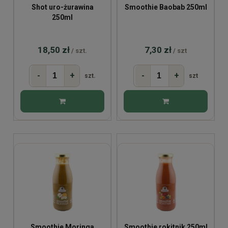
Shot uro-żurawina
Smoothie Baobab 250ml
250ml
18,50 zł
7,30 zł
/ szt.
/ szt
-
+
-
+
szt.
szt
Smoothie Moringa
Smoothie rokitnik 250ml