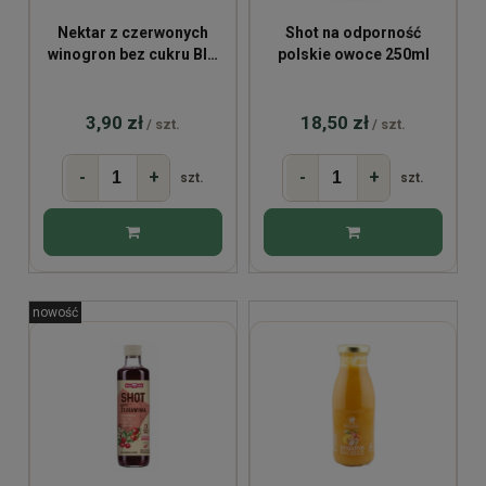
Nektar z czerwonych
Shot na odporność
winogron bez cukru BIO
polskie owoce 250ml
200ml
3,90 zł
18,50 zł
/ szt.
/ szt.
-
+
-
+
szt.
szt.
nowość