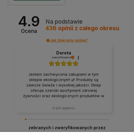
4.9
Na podstawie
436
opinii
z całego okresu
Ocena
Jak zbieramy opinie?
Dorota
zweryfikowano
Jestem zachwycona zakupami w tym
sklepie ekologicznym! 🌿 Produkty są
zawsze świeże i wysokiej jakości. Sklep
oferuje szeroki asortyment zdrowej
żywności oraz ekologicznych produktów w
atrakcyjnych cenach. Produkty za każdym
razem docierają w idealnym stanie. Zakupy
w tym tygodniu
tutaj to sama przyjemność – z pewnością
będę wracać i polecać ten sklep rodzinie
oraz znajomym! ❤️
zebranych i zweryfikowanych przez