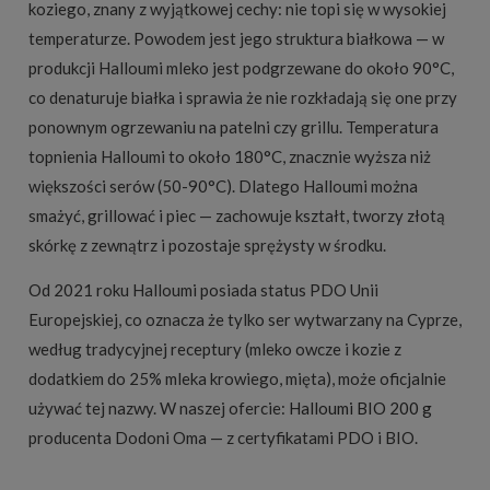
koziego, znany z wyjątkowej cechy: nie topi się w wysokiej
temperaturze. Powodem jest jego struktura białkowa — w
produkcji Halloumi mleko jest podgrzewane do około 90°C,
co denaturuje białka i sprawia że nie rozkładają się one przy
ponownym ogrzewaniu na patelni czy grillu. Temperatura
topnienia Halloumi to około 180°C, znacznie wyższa niż
większości serów (50-90°C). Dlatego Halloumi można
smażyć, grillować i piec — zachowuje kształt, tworzy złotą
skórkę z zewnątrz i pozostaje sprężysty w środku.
Od 2021 roku Halloumi posiada status PDO Unii
Europejskiej, co oznacza że tylko ser wytwarzany na Cyprze,
według tradycyjnej receptury (mleko owcze i kozie z
dodatkiem do 25% mleka krowiego, mięta), może oficjalnie
używać tej nazwy. W naszej ofercie:
Halloumi BIO 200 g
producenta Dodoni Oma — z certyfikatami PDO i BIO.