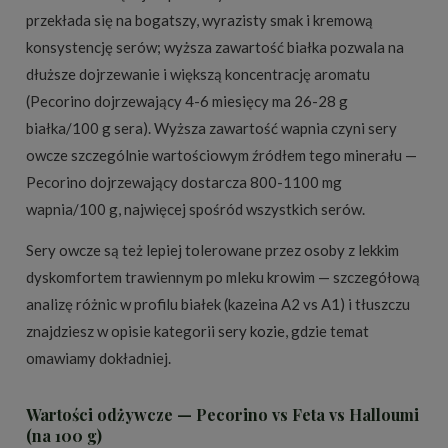
przekłada się na bogatszy, wyrazisty smak i kremową
konsystencję serów; wyższa zawartość białka pozwala na
dłuższe dojrzewanie i większą koncentrację aromatu
(Pecorino dojrzewający 4-6 miesięcy ma 26-28 g
białka/100 g sera). Wyższa zawartość wapnia czyni sery
owcze szczególnie wartościowym źródłem tego minerału —
Pecorino dojrzewający dostarcza 800-1100 mg
wapnia/100 g, najwięcej spośród wszystkich serów.
Sery owcze są też lepiej tolerowane przez osoby z lekkim
dyskomfortem trawiennym po mleku krowim — szczegółową
analizę różnic w profilu białek (kazeina A2 vs A1) i tłuszczu
znajdziesz w opisie kategorii
sery kozie
, gdzie temat
omawiamy dokładniej.
Wartości odżywcze — Pecorino vs Feta vs Halloumi
(na 100 g)