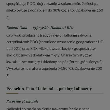
specyfikacją PDO: dojrzewanie w solance min. 2 miesiące,
mleko owcze z dodatkiem do 30% koziego. Opakowanie 150
g.
Dodoni Oma — cypryjskie Halloumi BIO
Cypryjski producent tradycyjnego Halloumi z dwoma
certyfikatami: PDO (chronione oznaczenie geograficzne UE
od 2021) oraz BIO. Mleko owcze i kozie z gospodarstw
ekologicznych z dodatkiem mięty. Charakterystyczny
kształt — ser nacięty i składany na pół (forma „półksiężyca").
Wysoka temperatura topnienia (~180°C). Opakowanie 200
g.
Pecorino, Feta, Halloumi — pairing kulinarny
Pecorino Primosale
Najlepiej do tarcia na ciepłe makarony (cacio e pepe,