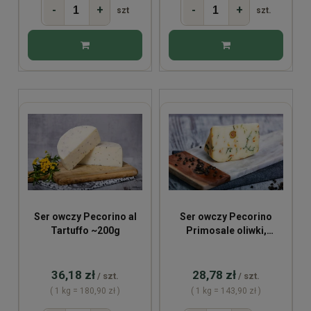
-
+
-
+
szt
szt.
Ser owczy Pecorino al
Ser owczy Pecorino
Tartuffo ~200g
Primosale oliwki,
kapary, rukola ~200g
36,18 zł
28,78 zł
/ szt.
/ szt.
( 1 kg = 180,90 zł )
( 1 kg = 143,90 zł )