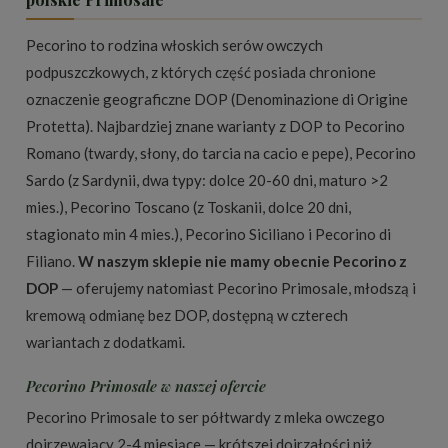
Pecorino to rodzina włoskich serów owczych
podpuszczkowych, z których część posiada chronione
oznaczenie geograficzne DOP (Denominazione di Origine
Protetta). Najbardziej znane warianty z DOP to Pecorino
Romano (twardy, słony, do tarcia na cacio e pepe), Pecorino
Sardo (z Sardynii, dwa typy: dolce 20-60 dni, maturo >2
mies.), Pecorino Toscano (z Toskanii, dolce 20 dni,
stagionato min 4 mies.), Pecorino Siciliano i Pecorino di
Filiano.
W naszym sklepie nie mamy obecnie Pecorino z
DOP
— oferujemy natomiast Pecorino Primosale, młodszą i
kremową odmianę bez DOP, dostępną w czterech
wariantach z dodatkami.
Pecorino Primosale w naszej ofercie
Pecorino Primosale to ser półtwardy z mleka owczego
dojrzewający 2-4 miesiące — krótszej dojrzałości niż