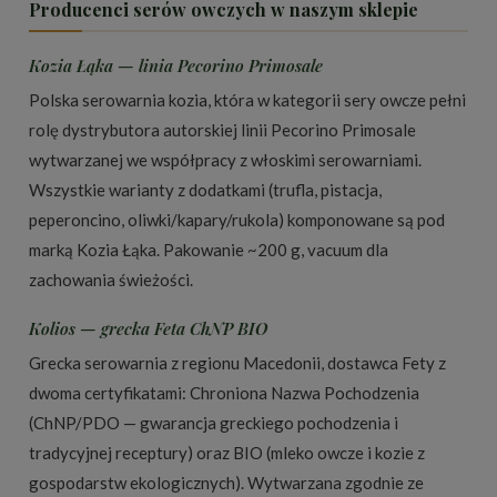
Producenci serów owczych w naszym sklepie
Kozia Łąka — linia Pecorino Primosale
Polska serowarnia kozia, która w kategorii sery owcze pełni
rolę dystrybutora autorskiej linii Pecorino Primosale
wytwarzanej we współpracy z włoskimi serowarniami.
Wszystkie warianty z dodatkami (trufla, pistacja,
peperoncino, oliwki/kapary/rukola) komponowane są pod
marką Kozia Łąka. Pakowanie ~200 g, vacuum dla
zachowania świeżości.
Kolios — grecka Feta ChNP BIO
Grecka serowarnia z regionu Macedonii, dostawca Fety z
dwoma certyfikatami: Chroniona Nazwa Pochodzenia
(ChNP/PDO — gwarancja greckiego pochodzenia i
tradycyjnej receptury) oraz BIO (mleko owcze i kozie z
gospodarstw ekologicznych). Wytwarzana zgodnie ze