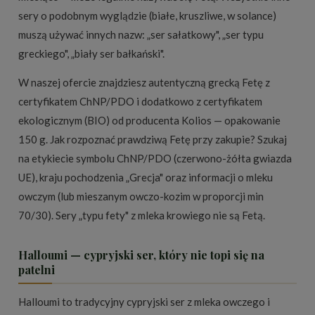
sery o podobnym wyglądzie (białe, kruszliwe, w solance)
muszą używać innych nazw: „ser sałatkowy", „ser typu
greckiego", „biały ser bałkański".
W naszej ofercie znajdziesz autentyczną grecką Fetę z
certyfikatem ChNP/PDO i dodatkowo z certyfikatem
ekologicznym (BIO) od producenta Kolios — opakowanie
150 g. Jak rozpoznać prawdziwą Fetę przy zakupie? Szukaj
na etykiecie symbolu ChNP/PDO (czerwono-żółta gwiazda
UE), kraju pochodzenia „Grecja" oraz informacji o mleku
owczym (lub mieszanym owczo-kozim w proporcji min
70/30). Sery „typu fety" z mleka krowiego nie są Fetą.
Halloumi — cypryjski ser, który nie topi się na
patelni
Halloumi to tradycyjny cypryjski ser z mleka owczego i