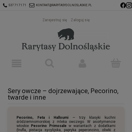
537 71 71 71
KONTAKT@RARYTASYDOLNOSLASKIE.PL
Zarejestruj się
Zaloguj się
Sery owcze – dojrzewające, Pecorino,
twarde i inne
Pecorino, Feta i Halloumi
— trzy klasyki kuchni
śródziemnomorskiej z mleka owczego. W asortymencie
włoskie
Pecorino Primosale
w wariantach z dodatkami
(trufla, pistacja sycylijska, papryka peperoncino, oliwki z