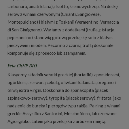
carbonara, amatriciana), risotto, kremowych zup. Na deskę
serów z winami czerwonymi (Chianti, Sangiovese,
Montepulciano) i białymi z Toskanii (Vermentino, Vernaccia
di San Gimignano). Warianty z dodatkami (trufla, pistacja,
peperoncino) stanowią gotową przekąskę solo z białym
pieczywem i miodem. Pecorino z czarną truflą doskonale
komponuje się z prosecco lub szampanem.
Feta ChNP BIO
Klasyczny składnik sałatki greckiej (horiatiki) z pomidorami,
ogórkiem, czerwoną cebulą, oliwkami kalamata, oregano i
oliwą extra virgin. Doskonała do spanakopita (placek
szpinakowo-serowy), tyropita (placek serowy), frittata, jako
nadzienie do bureka i pierogów typu rakija. Pairing z winami:
greckie Assyrtiko z Santorini, Moschofilero, lub czerwone
Agiorgitiko. Latem jako przekąska z arbuzem i miętą.