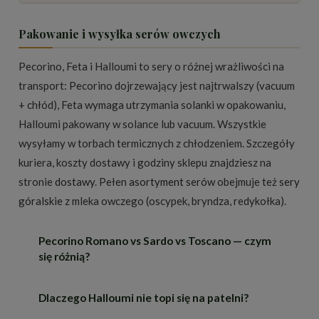
Pakowanie i wysyłka serów owczych
Pecorino, Feta i Halloumi to sery o różnej wrażliwości na
transport: Pecorino dojrzewający jest najtrwalszy (vacuum
+ chłód), Feta wymaga utrzymania solanki w opakowaniu,
Halloumi pakowany w solance lub vacuum. Wszystkie
wysyłamy w torbach termicznych z chłodzeniem. Szczegóły
kuriera, koszty dostawy i godziny sklepu znajdziesz na
stronie
dostawy
. Pełen
asortyment serów
obejmuje też
sery
góralskie
z mleka owczego (oscypek, bryndza, redykołka).
Pecorino Romano vs Sardo vs Toscano — czym
się różnią?
Dlaczego Halloumi nie topi się na patelni?
To trzy najpopularniejsze włoskie Pecorino z
certyfikatem DOP.
Romano
— z Lacjum i Sardynii,