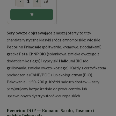
-
+
szt
Sery owcze dojrzewające
z naszej oferty to trzy
charakterystyczne klasyki śródziemnomorskie: włoskie
Pecorino Primosale
(półtwarde, kremowe, z dodatkami),
grecka
Feta ChNP BIO
(solankowa, z mleka owczego z
dodatkiem koziego) i cypryjski
Halloumi BIO
(do
grillowania, z mleka owczo-koziego). Każdy z certyfikatem
pochodzenia (ChNP/PDO) lub ekologicznym (BIO).
Pakowanie ~150-200 g. Krótki łańcuch dostaw — sery
przyjmujemy bezpośrednio od producentów lub
uprawnionych dystrybutorów europejskich.
Pecorino DOP — Romano, Sardo, Toscano i
polskie Primosale