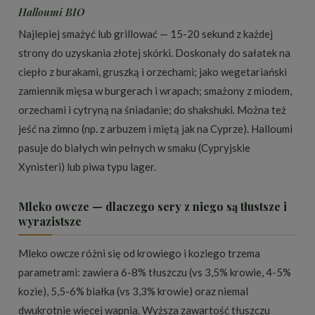
Halloumi BIO
Najlepiej smażyć lub grillować — 15-20 sekund z każdej
strony do uzyskania złotej skórki. Doskonały do sałatek na
ciepło z burakami, gruszką i orzechami; jako wegetariański
zamiennik mięsa w burgerach i wrapach; smażony z miodem,
orzechami i cytryną na śniadanie; do shakshuki. Można też
jeść na zimno (np. z arbuzem i miętą jak na Cyprze). Halloumi
pasuje do białych win pełnych w smaku (Cypryjskie
Xynisteri) lub piwa typu lager.
Mleko owcze — dlaczego sery z niego są tłustsze i
wyrazistsze
Mleko owcze różni się od krowiego i koziego trzema
parametrami: zawiera 6-8% tłuszczu (vs 3,5% krowie, 4-5%
kozie), 5,5-6% białka (vs 3,3% krowie) oraz niemal
dwukrotnie więcej wapnia. Wyższa zawartość tłuszczu