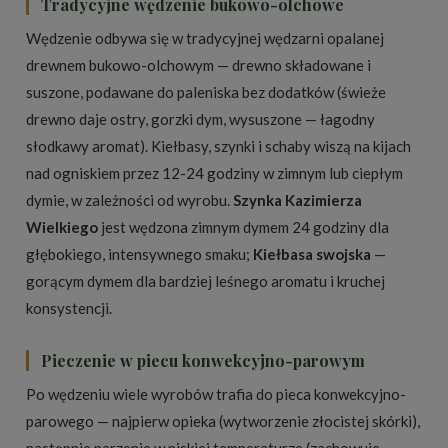
Tradycyjne wędzenie bukowo-olchowe
Wędzenie odbywa się w tradycyjnej wędzarni opalanej
drewnem bukowo-olchowym — drewno składowane i
suszone, podawane do paleniska bez dodatków (świeże
drewno daje ostry, gorzki dym, wysuszone — łagodny
słodkawy aromat). Kiełbasy, szynki i schaby wiszą na kijach
nad ogniskiem przez 12-24 godziny w zimnym lub ciepłym
dymie, w zależności od wyrobu.
Szynka Kazimierza
Wielkiego
jest wędzona zimnym dymem 24 godziny dla
głębokiego, intensywnego smaku;
Kiełbasa swojska
—
gorącym dymem dla bardziej leśnego aromatu i kruchej
konsystencji.
Pieczenie w piecu konwekcyjno-parowym
Po wędzeniu wiele wyrobów trafia do pieca konwekcyjno-
parowego — najpierw opieka (wytworzenie złocistej skórki),