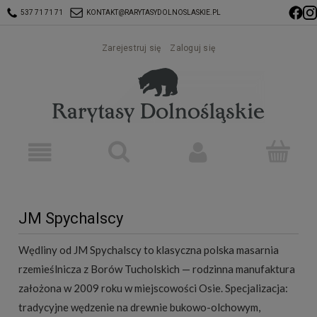
537 71 71 71
KONTAKT@RARYTASYDOLNOSLASKIE.PL
Zarejestruj się
Zaloguj się
JM Spychalscy
Wędliny od JM Spychalscy to klasyczna polska masarnia
rzemieślnicza z Borów Tucholskich — rodzinna manufaktura
założona w 2009 roku w miejscowości Osie. Specjalizacja:
tradycyjne wędzenie na drewnie bukowo-olchowym,