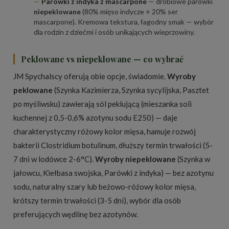
Parówki z indyka z mascarpone
— drobiowe parówki
niepeklowane
(80% mięso indycze + 20% ser
mascarpone). Kremowa tekstura, łagodny smak — wybór
dla rodzin z dziećmi i osób unikających wieprzowiny.
Peklowane vs niepeklowane — co wybrać
JM Spychalscy oferują obie opcje, świadomie.
Wyroby
peklowane
(Szynka Kazimierza, Szynka sycylijska, Pasztet
po myśliwsku) zawierają sól peklującą (mieszanka soli
kuchennej z 0,5-0,6% azotynu sodu E250) — daje
charakterystyczny różowy kolor mięsa, hamuje rozwój
bakterii Clostridium botulinum, dłuższy termin trwałości (5-
7 dni w lodówce 2-6°C).
Wyroby niepeklowane
(Szynka w
jałowcu, Kiełbasa swojska, Parówki z indyka) — bez azotynu
sodu, naturalny szary lub beżowo-różowy kolor mięsa,
krótszy termin trwałości (3-5 dni), wybór dla osób
preferujących wędlinę bez azotynów.