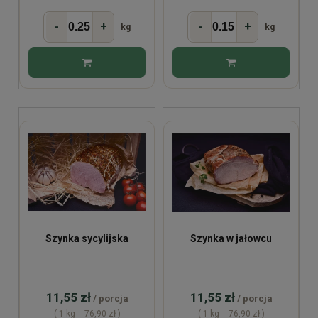
-
+
-
+
kg
kg
Szynka sycylijska
Szynka w jałowcu
11,55 zł
11,55 zł
/ porcja
/ porcja
( 1 kg = 76,90 zł )
( 1 kg = 76,90 zł )