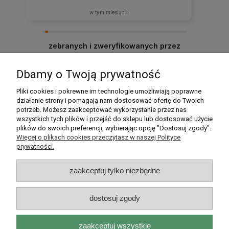
w tym miesiącu
zebranych i zweryfikowanych przez
Dbamy o Twoją prywatność
Pomoc
Pliki cookies i pokrewne im technologie umożliwiają poprawne
działanie strony i pomagają nam dostosować ofertę do Twoich
potrzeb. Możesz zaakceptować wykorzystanie przez nas
Moje konto
wszystkich tych plików i przejść do sklepu lub dostosować użycie
plików do swoich preferencji, wybierając opcję "Dostosuj zgody".
Płatności i dostawa
Więcej o plikach cookies przeczytasz w naszej Polityce
prywatności.
Informacje
zaakceptuj tylko niezbędne
O nas
dostosuj zgody
zaakceptuj wszystkie
Rarytasy Dolnośląskie | ul. Olszewskiego 99, 51-638 Wrocław |