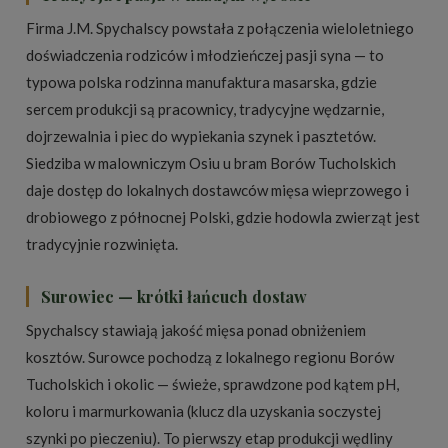
Firma J.M. Spychalscy powstała z połączenia wieloletniego
doświadczenia rodziców i młodzieńczej pasji syna — to
typowa polska rodzinna manufaktura masarska, gdzie
sercem produkcji są pracownicy, tradycyjne wędzarnie,
dojrzewalnia i piec do wypiekania szynek i pasztetów.
Siedziba w malowniczym Osiu u bram Borów Tucholskich
daje dostęp do lokalnych dostawców mięsa wieprzowego i
drobiowego z północnej Polski, gdzie hodowla zwierząt jest
tradycyjnie rozwinięta.
Surowiec — krótki łańcuch dostaw
Spychalscy stawiają jakość mięsa ponad obniżeniem
kosztów. Surowce pochodzą z lokalnego regionu Borów
Tucholskich i okolic — świeże, sprawdzone pod kątem pH,
koloru i marmurkowania (klucz dla uzyskania soczystej
szynki po pieczeniu). To pierwszy etap produkcji wędliny