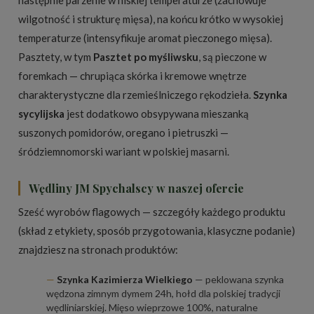
następnie parzenie w niskiej temperaturze (zachowuje
wilgotność i strukturę mięsa), na końcu krótko w wysokiej
temperaturze (intensyfikuje aromat pieczonego mięsa).
Pasztety, w tym
Pasztet po myśliwsku
, są pieczone w
foremkach — chrupiąca skórka i kremowe wnętrze
charakterystyczne dla rzemieślniczego rękodzieła.
Szynka
sycylijska
jest dodatkowo obsypywana mieszanką
suszonych pomidorów, oregano i pietruszki —
śródziemnomorski wariant w polskiej masarni.
Wędliny JM Spychalscy w naszej ofercie
Sześć wyrobów flagowych — szczegóły każdego produktu
(skład z etykiety, sposób przygotowania, klasyczne podanie)
znajdziesz na stronach produktów:
Szynka Kazimierza Wielkiego
— peklowana szynka
wędzona zimnym dymem 24h, hołd dla polskiej tradycji
wędliniarskiej. Mięso wieprzowe 100%, naturalne