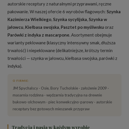
autorskie receptury z naturalnymi przyprawami, ręczne
pakowanie. W naszej ofercie 6 wyrobów flagowych:
Szynka
Kazimierza Wielkiego
,
Szynka sycylijska
,
Szynka w
jałowcu
,
Kiełbasa swojska
,
Pasztet po myśliwsku
oraz
Parówki z indyka z mascarpone
. Asortyment obejmuje
warianty peklowane (klasyczny intensywny smak, dłuższa
trwałość) i niepeklowane (delikatniejsze, krótszy termin
trwałości — szynka w jałowcu, kiełbasa swojska, parówki z
indyka).
O FIRMIE:
JM Spychalscy · Osie, Bory Tucholskie · założenie 2009 ·
masarnia rodzinna · wędzarnia tradycyjna na drewnie
bukowo-olchowym · piec konwekcyjno-parowy · autorskie
receptury bez gotowych mieszanek przypraw
Tradycja i pasja w każdym wyrobie