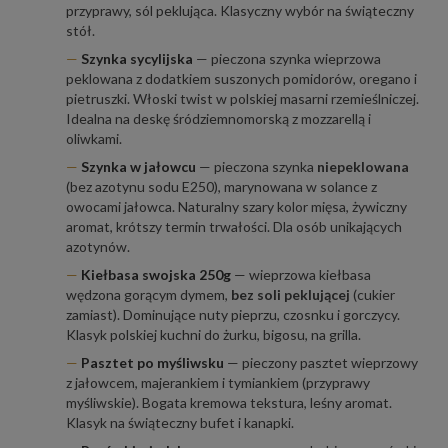
przyprawy, sól peklująca. Klasyczny wybór na świąteczny
stół.
Szynka sycylijska
— pieczona szynka wieprzowa
peklowana z dodatkiem suszonych pomidorów, oregano i
pietruszki. Włoski twist w polskiej masarni rzemieślniczej.
Idealna na deskę śródziemnomorską z mozzarellą i
oliwkami.
Szynka w jałowcu
— pieczona szynka
niepeklowana
(bez azotynu sodu E250), marynowana w solance z
owocami jałowca. Naturalny szary kolor mięsa, żywiczny
aromat, krótszy termin trwałości. Dla osób unikających
azotynów.
Kiełbasa swojska 250g
— wieprzowa kiełbasa
wędzona gorącym dymem,
bez soli peklującej
(cukier
zamiast). Dominujące nuty pieprzu, czosnku i gorczycy.
Klasyk polskiej kuchni do żurku, bigosu, na grilla.
Pasztet po myśliwsku
— pieczony pasztet wieprzowy
z jałowcem, majerankiem i tymiankiem (przyprawy
myśliwskie). Bogata kremowa tekstura, leśny aromat.
Klasyk na świąteczny bufet i kanapki.