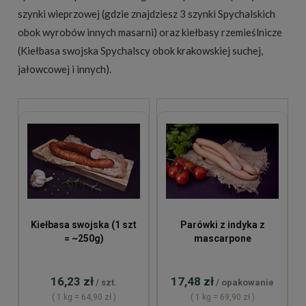
niepeklowane
7-14 dni nieotwarte (Szynka w
Dolnośląskie z dostawą chłodniczą w całej Polsce
szynki wieprzowej
(gdzie znajdziesz 3 szynki Spychalskich
(MOM/MSM). Krótki skład z naturalnymi
jałowcu, Kiełbasa swojska, Parówki z indyka);
(DPD lub InPost, następnego dnia roboczego).
obok wyrobów innych masarni) oraz
kiełbasy rzemieślnicze
przyprawami.
pasztet pieczony
7-10 dni nieotwarte. Po
Mieszkańcy Wrocławia mogą skorzystać z
(Kiełbasa swojska Spychalscy obok krakowskiej suchej,
otwarciu wszystkie wyroby zużyć w 3-5 dni.
lokalnej dostawy własnym transportem
jałowcowej i innych).
Zamrażanie do 3 miesięcy w -18°C dla wszystkich
chłodniczym, zgodnie z
kalendarzem dostaw
.
wyrobów.
Wszystkie wyroby pakujemy w papier
kaszerowany (papier rzemieślniczy z folią
spożywczą wewnątrz) tuż przed wysyłką.
Kiełbasa swojska (1 szt
Parówki z indyka z
= ~250g)
mascarpone
16,23 zł
17,48 zł
/ szt.
/ opakowanie
( 1 kg = 64,90 zł )
( 1 kg = 69,90 zł )