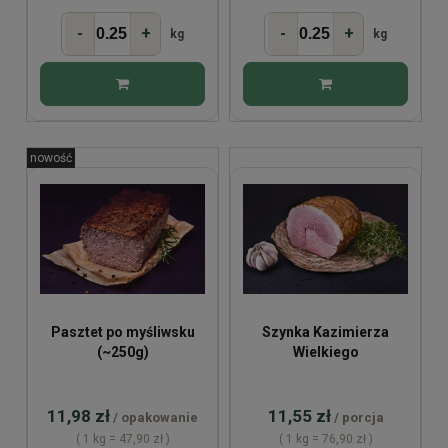
-
+
-
+
kg
kg
nowość
Pasztet po myśliwsku
Szynka Kazimierza
(~250g)
Wielkiego
11,98 zł
11,55 zł
/ opakowanie
/ porcja
( 1 kg = 47,90 zł )
( 1 kg = 76,90 zł )