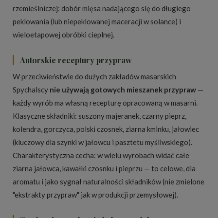
rzemieślniczej: dobór mięsa nadającego się do długiego
peklowania (lub niepeklowanej maceracji w solance) i
wieloetapowej obróbki cieplnej.
Autorskie receptury przypraw
W przeciwieństwie do dużych zakładów masarskich
Spychalscy
nie używają gotowych mieszanek przypraw
—
każdy wyrób ma własną recepturę opracowaną w masarni.
Klasyczne składniki: suszony majeranek, czarny pieprz,
kolendra, gorczyca, polski czosnek, ziarna kminku, jałowiec
(kluczowy dla szynki w jałowcu i pasztetu myśliwskiego).
Charakterystyczna cecha: w wielu wyrobach widać całe
ziarna jałowca, kawałki czosnku i pieprzu — to celowe, dla
aromatu i jako sygnał naturalności składników (nie zmielone
"ekstrakty przypraw" jak w produkcji przemysłowej).