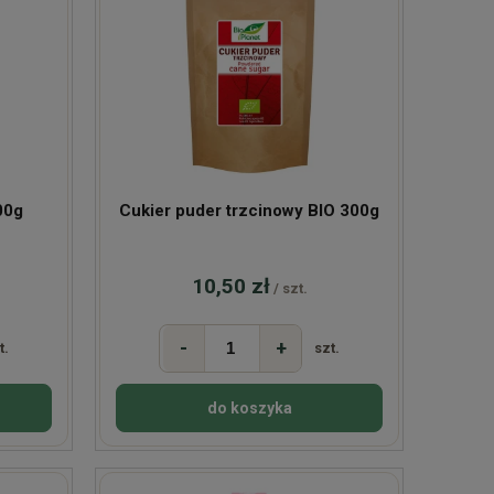
00g
Cukier puder trzcinowy BIO 300g
10,50 zł
/ szt.
-
+
t.
szt.
do koszyka