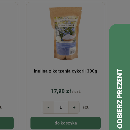
Inulina z korzenia cykorii 300g
17,90 zł
/ szt.
-
+
t.
szt.
do koszyka