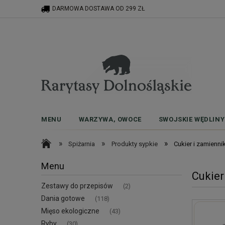
DARMOWA DOSTAWA OD 299 ZŁ
MENU
WARZYWA, OWOCE
SWOJSKIE WĘDLINY
»
»
»
Spiżarnia
Produkty sypkie
Cukier i zamiennik
Menu
Cukier
Zestawy do przepisów
(2)
Dania gotowe
(118)
Mięso ekologiczne
(43)
Ryby
(30)