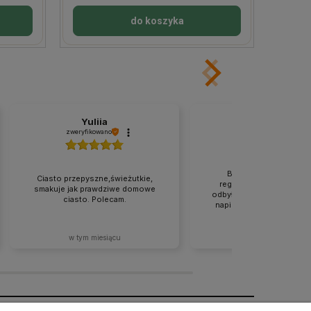
do koszyka
Yuliia
Joanna
zweryfikowano
zweryfikowano
Bogata oferta produk
Ciasto przepyszne,świeżutkie,
regionalnych. Cała tran
smakuje jak prawdziwe domowe
odbyła się zgodnie z tym,
ciasto. Polecam.
napisane na stronie. Rew
w tym miesiącu
2026-07-02