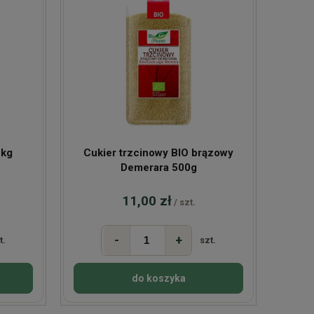
1kg
Cukier trzcinowy BIO brązowy
Demerara 500g
11,00 zł
/ szt.
-
+
t.
szt.
do koszyka