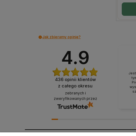
Jak zbieramy opinie?
4.9
Jes
ty
436
opinii klientów
Pr
z całego okresu
wys
sz
zebranych i
ży
zweryfikowanych przez
produ
Produ
w ide
sama
będę
r