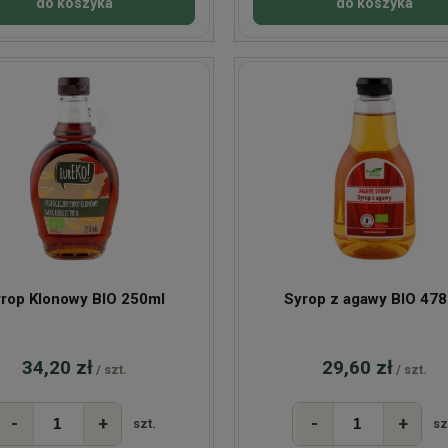
do koszyka
do koszyka
rop Klonowy BIO 250ml
Syrop z agawy BIO 47
34,20 zł
29,60 zł
/ szt.
/ szt.
-
+
-
+
szt.
sz