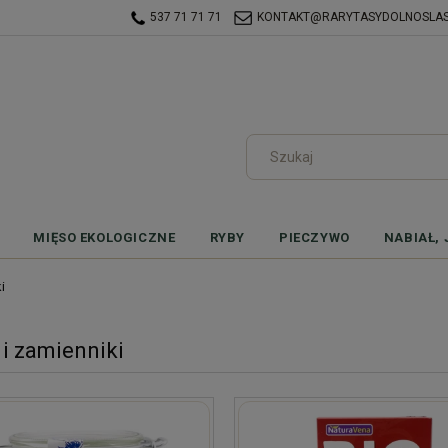
537 71 71 71
KONTAKT@RARYTASYDOLNOSLASK
MIĘSO EKOLOGICZNE
RYBY
PIECZYWO
NABIAŁ, 
i
 i zamienniki