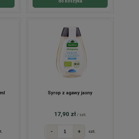
do koszyka
8ml
Syrop z agawy jasny
17,90 zł
/ szt.
-
+
t.
szt.