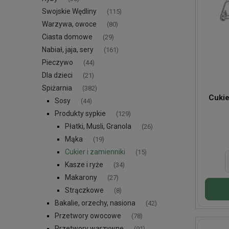
Swojskie Wędliny
(115)
Warzywa, owoce
(80)
Ciasta domowe
(29)
Nabiał, jaja, sery
(161)
Pieczywo
(44)
Dla dzieci
(21)
Spiżarnia
(382)
Cukie
Sosy
(44)
Produkty sypkie
(129)
Płatki, Musli, Granola
(26)
Mąka
(19)
Cukier i zamienniki
(15)
Kasze i ryże
(34)
Makarony
(27)
Strączkowe
(8)
Bakalie, orzechy, nasiona
(42)
Przetwory owocowe
(78)
Przetwory warzywne
(91)