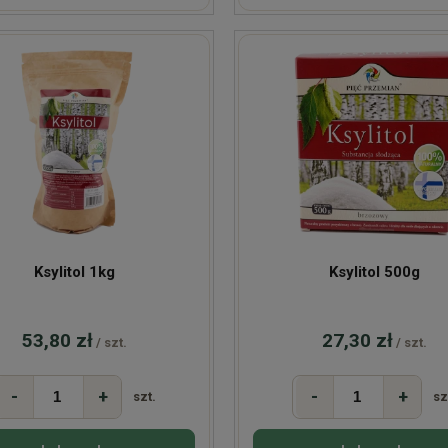
Ksylitol 1kg
Ksylitol 500g
53,80 zł
27,30 zł
/ szt.
/ szt.
-
+
-
+
szt.
sz