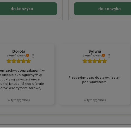
do koszyka
do koszyka
Dorota
Sylwia
zweryfikowano
zweryfikowano
tem zachwycona zakupami w
m sklepie ekologicznym! 🌿
Precyzyjny czas dostawy, jestem
odukty są zawsze świeże i
pod wrażeniem.
okiej jakości. Sklep oferuje
eroki asortyment zdrowej
wności oraz ekologicznych
któw w atrakcyjnych cenach.
w tym tygodniu
w tym tygodniu
kty za każdym razem docierają
alnym stanie. Zakupy tutaj to
 przyjemność – z pewnością
 wracać i polecać ten sklep
odzinie oraz znajomym! ❤️