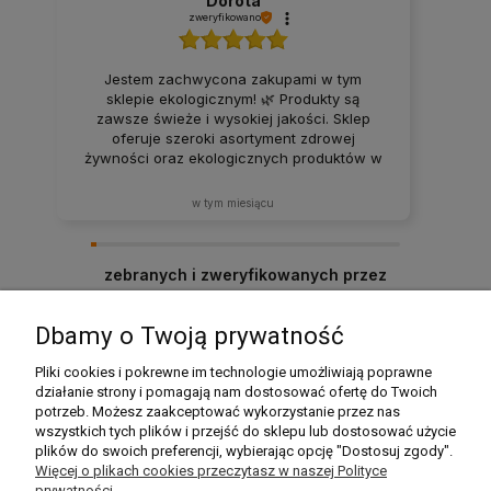
Dorota
zweryfikowano
Jestem zachwycona zakupami w tym
sklepie ekologicznym! 🌿 Produkty są
zawsze świeże i wysokiej jakości. Sklep
oferuje szeroki asortyment zdrowej
żywności oraz ekologicznych produktów w
atrakcyjnych cenach. Produkty za każdym
razem docierają w idealnym stanie. Zakupy
w tym miesiącu
tutaj to sama przyjemność – z pewnością
będę wracać i polecać ten sklep rodzinie
oraz znajomym! ❤️
zebranych i zweryfikowanych przez
Dbamy o Twoją prywatność
Pomoc
Pliki cookies i pokrewne im technologie umożliwiają poprawne
działanie strony i pomagają nam dostosować ofertę do Twoich
potrzeb. Możesz zaakceptować wykorzystanie przez nas
Moje konto
wszystkich tych plików i przejść do sklepu lub dostosować użycie
plików do swoich preferencji, wybierając opcję "Dostosuj zgody".
Płatności i dostawa
Więcej o plikach cookies przeczytasz w naszej Polityce
prywatności.