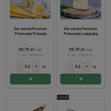
Ser owczy Pecorino
Ser owczy Pecorino
Primosale Pistacja
Primosale z papryką
~200g
Peperoncino ~200g
28,78 zł
28,78 zł
/ szt.
/ szt.
( 1 kg = 143,90 zł )
( 1 kg = 143,90 zł )
-
+
-
+
kg
kg
nowość