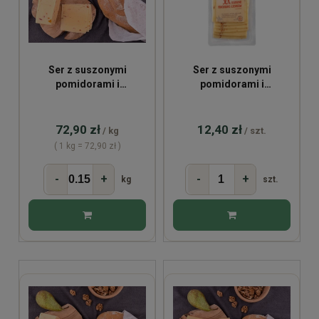
Ser z suszonymi
Ser z suszonymi
pomidorami i
pomidorami i
czosnkiem
czosnkiem plastry 150g
72,90 zł
12,40 zł
/ kg
/ szt.
( 1 kg = 72,90 zł )
-
+
-
+
kg
szt.