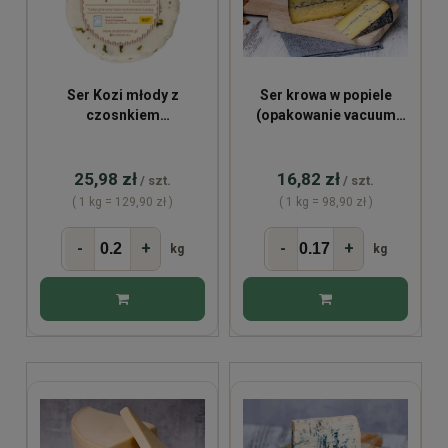
Ser Kozi młody z
Ser krowa w popiele
czosnkiem
(opakowanie vacuum
niedźwiedzim ~200g
~170g)
25,98 zł
16,82 zł
/ szt.
/ szt.
( 1 kg = 129,90 zł )
( 1 kg = 98,90 zł )
-
+
-
+
kg
kg