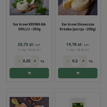
Ser krowi KROWA NA
Ser krowi Słoneczna
GRILLU ~250g
Krówka (porcja ~200g)
20,73 zł
19,78 zł
/ szt.
/ szt.
( 1 kg = 82,90 zł )
( 1 kg = 98,90 zł )
-
+
-
+
kg
kg