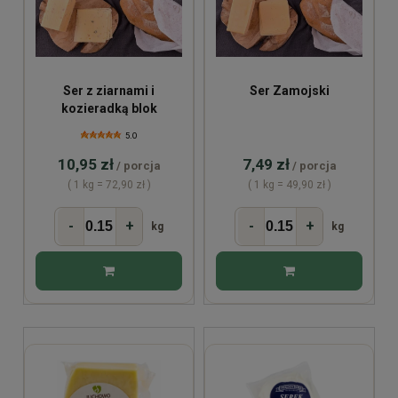
Ser z ziarnami i
Ser Zamojski
kozieradką blok
5.0
10,95 zł
7,49 zł
/ porcja
/ porcja
( 1 kg = 72,90 zł )
( 1 kg = 49,90 zł )
-
+
-
+
kg
kg