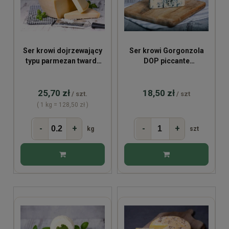
Ser krowi dojrzewający
Ser krowi Gorgonzola
typu parmezan twardy
DOP piccante
~200g
(opakowienia vacuum
~125g)
25,70 zł
18,50 zł
/ szt.
/ szt
( 1 kg = 128,50 zł )
-
+
-
+
kg
szt