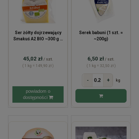
Ser żółty dojrzewający
Serek babuni (1 szt. =
Smakuś A2 BIO ~300 g –
~200g)
Juchowo Farm
45,02 zł
6,50 zł
/ szt.
/ szt.
( 1 kg = 149,90 zł )
( 1 kg = 32,50 zł )
-
+
kg
powiadom o
dostępności