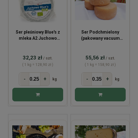
Ser pleśniowy Blue's z
Ser Podchmielony
mleka A2 Juchowo
(pakowany vacuum
~250g
~350g)
32,23 zł
55,56 zł
/ szt.
/ szt.
( 1 kg = 128,90 zł )
( 1 kg = 158,90 zł )
-
+
-
+
kg
kg