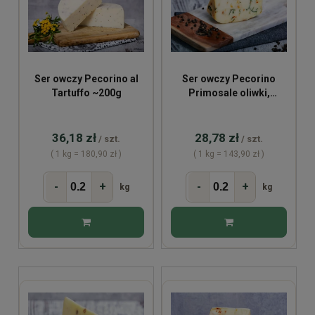
Ser owczy Pecorino al
Ser owczy Pecorino
Tartuffo ~200g
Primosale oliwki,
kapary, rukola ~200g
36,18 zł
28,78 zł
/ szt.
/ szt.
( 1 kg = 180,90 zł )
( 1 kg = 143,90 zł )
-
+
-
+
kg
kg