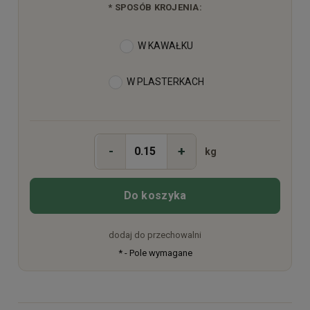
*
SPOSÓB KROJENIA:
W KAWAŁKU
W PLASTERKACH
-
+
kg
Do koszyka
dodaj do przechowalni
*
- Pole wymagane