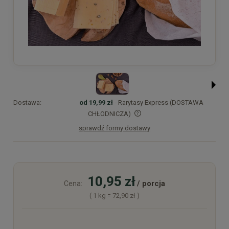
Dostawa:
od 19,99 zł
- Rarytasy Express (DOSTAWA
CHŁODNICZA)
sprawdź formy dostawy
Cena nie zawiera ewentualnych kosztów płatności
10,95 zł
/ porcja
Cena:
( 1
kg
=
72,90 zł
)