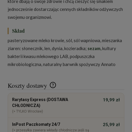
które dbają o swoje zdrowie i chcą cieszyć się smakiem
jednocześnie dostarczając cennych składników odżywczych
swojemu organizmowi.
Skład
pasteryzowane mleko krowie, sól, sól wapniowa, mieszanka
ziaren: słonecznik, len, dynia, kozieradka;
sezam,
kultury
bakterii kwasu mlekowego LAB, podpuszczka
mikrobiologiczna, naturalny barwnik spożywczy Annato
Koszty dostawy
Cena nie zawiera ewentualnych kosztów płatności
Rarytasy Express (DOSTAWA
19,99 zł
CHŁODNICZA)
(> TYLKO Wrocław)
InPost Paczkomaty 24/7
25,99 zł
(> przesyłka zawiera wkłady chłodnicze jeśli są