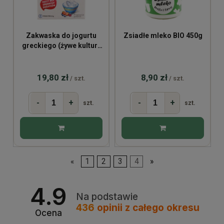
Zakwaska do jogurtu
Zsiadłe mleko BIO 450g
greckiego (żywe kultury
bakterii) 1g
19,80 zł
8,90 zł
/ szt.
/ szt.
-
+
-
+
szt.
szt.
«
1
2
3
4
»
4.9
Na podstawie
436
opinii
z całego okresu
Ocena