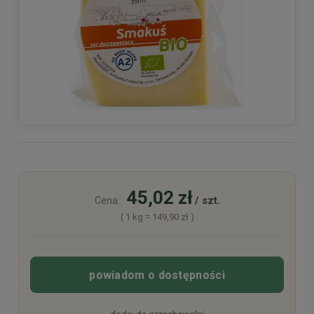
45,02 zł
/ szt.
Cena:
( 1
kg
=
149,90 zł
)
powiadom o dostępności