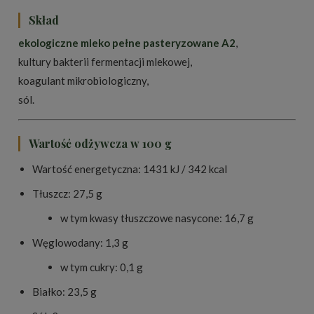
Skład
ekologiczne mleko pełne pasteryzowane A2
,
kultury bakterii fermentacji mlekowej,
koagulant mikrobiologiczny,
sól.
Wartość odżywcza w 100 g
Wartość energetyczna: 1431 kJ / 342 kcal
Tłuszcz: 27,5 g
w tym kwasy tłuszczowe nasycone: 16,7 g
Węglowodany: 1,3 g
w tym cukry: 0,1 g
Białko: 23,5 g