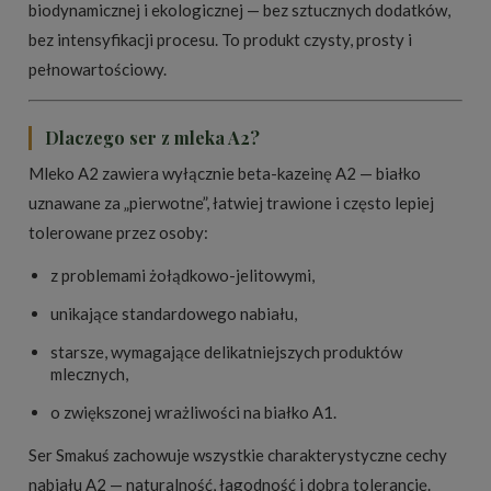
biodynamicznej i ekologicznej — bez sztucznych dodatków,
bez intensyfikacji procesu. To produkt czysty, prosty i
pełnowartościowy.
Dlaczego ser z mleka A2?
Mleko A2 zawiera wyłącznie beta-kazeinę A2 — białko
uznawane za „pierwotne”, łatwiej trawione i często lepiej
tolerowane przez osoby:
z problemami żołądkowo-jelitowymi,
unikające standardowego nabiału,
starsze, wymagające delikatniejszych produktów
mlecznych,
o zwiększonej wrażliwości na białko A1.
Ser Smakuś zachowuje wszystkie charakterystyczne cechy
nabiału A2 — naturalność, łagodność i dobrą tolerancję.