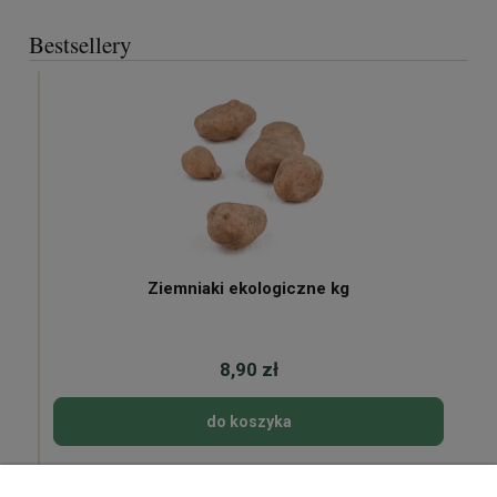
Bestsellery
Ziemniaki ekologiczne kg
8,90 zł
do koszyka