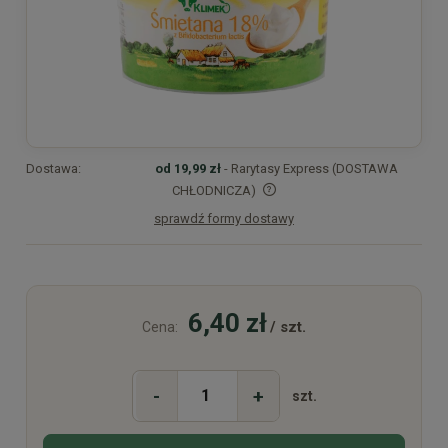
Dostawa:
od 19,99 zł
- Rarytasy Express (DOSTAWA
CHŁODNICZA)
sprawdź formy dostawy
Cena nie zawiera ewentualnych kosztów płatności
6,40 zł
/ szt.
Cena:
-
+
szt.