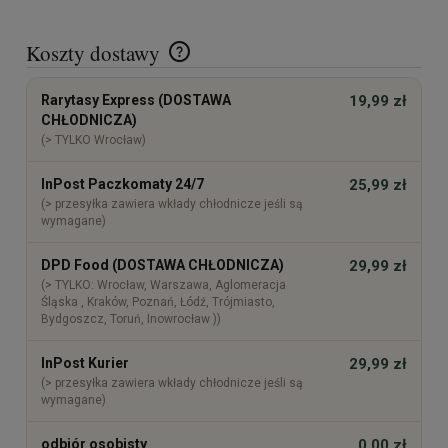
Koszty dostawy
Cena nie zawiera ewentualnych kosztów płatności
Rarytasy Express (DOSTAWA
19,99 zł
CHŁODNICZA)
(> TYLKO Wrocław)
InPost Paczkomaty 24/7
25,99 zł
(> przesyłka zawiera wkłady chłodnicze jeśli są
wymagane)
DPD Food (DOSTAWA CHŁODNICZA)
29,99 zł
(> TYLKO: Wrocław, Warszawa, Aglomeracja
Śląska , Kraków, Poznań, Łódź, Trójmiasto,
Bydgoszcz, Toruń, Inowrocław ))
InPost Kurier
29,99 zł
(> przesyłka zawiera wkłady chłodnicze jeśli są
wymagane)
odbiór osobisty
0,00 zł