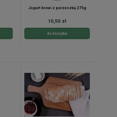
Jogurt krowi z porzeczką 275g
Ser 
pa
10,50 zł
do koszyka