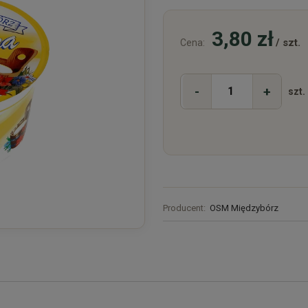
3,80 zł
/ szt.
Cena:
-
+
szt.
Producent:
OSM Międzybórz