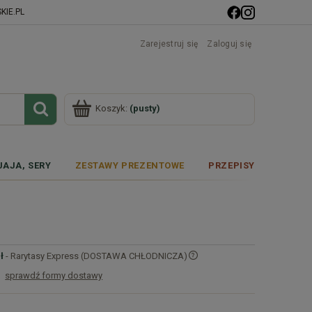
IE.PL
Zarejestruj się
Zaloguj się
Koszyk:
(pusty)
JAJA, SERY
ZESTAWY PREZENTOWE
PRZEPISY
ł
- Rarytasy Express (DOSTAWA CHŁODNICZA)
sprawdź formy dostawy
Cena nie zawiera ewentualnych kosztów
płatności