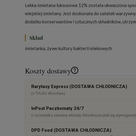
Lekka śmietana luksusowa 12% została ukwaszona specja
wiejskiej śmietany. Jest doskonała do sałatek warzywny
dodatku konserwantów i sztucznych składników, utrzymuj
Skład
śmietanka, żywe kultury bakterii mlekowych
Koszty dostawy
Cena nie zawiera ewentualnych k
Rarytasy Express (DOSTAWA CHŁODNICZA)
płatności
(> TYLKO Wrocław)
InPost Paczkomaty 24/7
(> przesyłka zawiera wkłady chłodnicze jeśli są wymagane
DPD Food (DOSTAWA CHŁODNICZA)