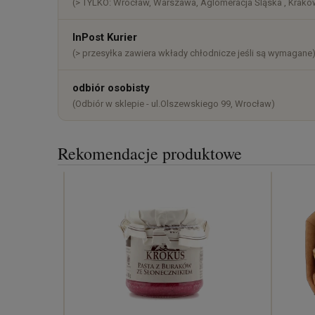
(> TYLKO: Wrocław, Warszawa, Aglomeracja Śląska , Kraków
InPost Kurier
(> przesyłka zawiera wkłady chłodnicze jeśli są wymagane
odbiór osobisty
(Odbiór w sklepie - ul.Olszewskiego 99, Wrocław)
Rekomendacje produktowe