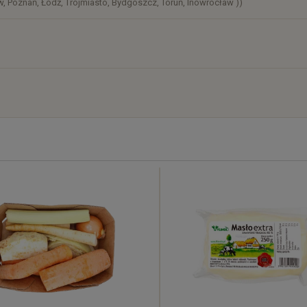
, Poznań, Łódź, Trójmiasto, Bydgoszcz, Toruń, Inowrocław ))
)