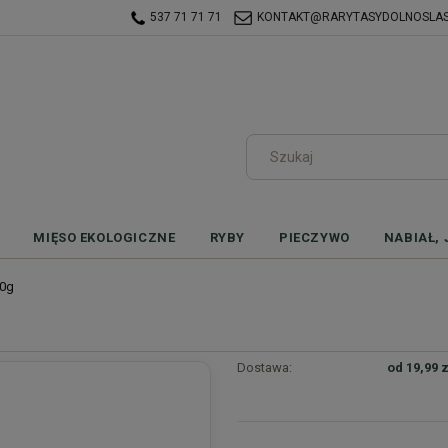
537 71 71 71
KONTAKT@RARYTASYDOLNOSLASK
MIĘSO EKOLOGICZNE
RYBY
PIECZYWO
NABIAŁ, 
00g
Dostawa:
od 19,99 z