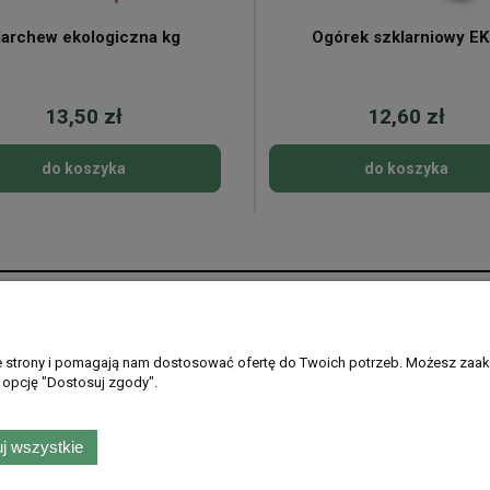
archew ekologiczna kg
Ogórek szklarniowy E
13,50 zł
12,60 zł
do koszyka
do koszyka
Płatności i dostawa
Informacje
Formy płatności
Regulamin sklepu
ie strony i pomagają nam dostosować ofertę do Twoich potrzeb. Możesz zaak
 opcję "Dostosuj zgody".
Gdzie dostarczamy
Ustawienia plikó
PayPo - kup teraz, zapłać później
Polityka prywatno
Zwroty i reklamac
j wszystkie