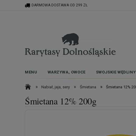
DARMOWA DOSTAWA OD 299 ZŁ
MENU
WARZYWA, OWOCE
SWOJSKIE WĘDLINY
»
»
»
Nabiał, jaja, sery
Śmietana
Śmietana 12% 2
Śmietana 12% 200g