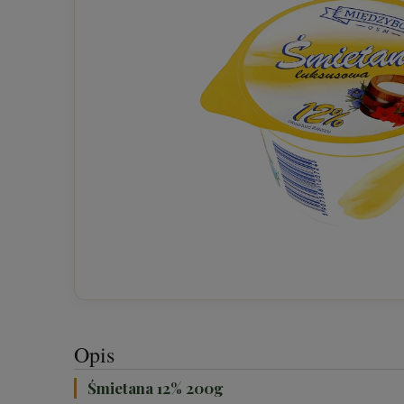
Opis
Śmietana 12% 200g