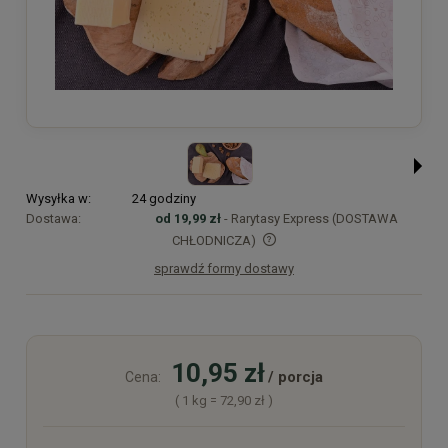
Wysyłka w:
24 godziny
Dostawa:
od 19,99 zł
- Rarytasy Express (DOSTAWA
CHŁODNICZA)
sprawdź formy dostawy
Cena nie zawiera ewentualnych kosztów płatności
10,95 zł
/ porcja
Cena:
( 1
kg
=
72,90 zł
)