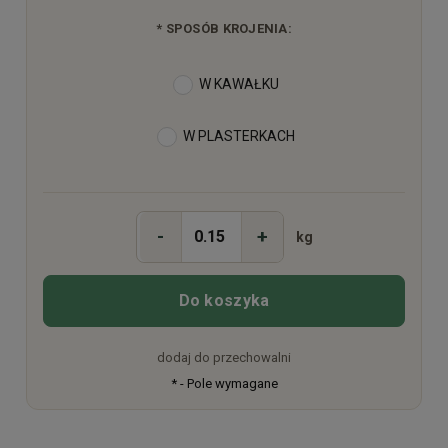
*
SPOSÓB KROJENIA:
W KAWAŁKU
W PLASTERKACH
-
+
kg
Do koszyka
dodaj do przechowalni
*
- Pole wymagane