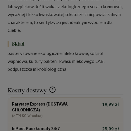
lub wypieków. Jeśli szukasz ekologicznego sera o kremowej,
wyraźnej i lekko kwaskowatej teksturze z niepowtarzalnym
charakterem, to ser tylżycki jest idealnym wyborem dla
Ciebie.
Skład
pasteryzowane ekologiczne mleko krowie, sól, sól
wapniowa, kultury bakterii kwasu mlekowego LAB,
podpuszczka mikrobiologiczna
Koszty dostawy
Cena nie zawiera ewentualnych kosztów płatności
Rarytasy Express (DOSTAWA
19,99 zł
CHŁODNICZA)
(> TYLKO Wrocław)
InPost Paczkomaty 24/7
25,99 zł