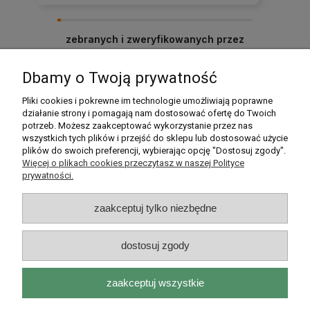
Polecam ten sklep, produkt zgodny z
opisem, solidnie zapakowany i dostarczony
na czas. Zakupy w tym sklepie to czysta
zebranych i zweryfikowanych przez
przyjemność.
Dbamy o Twoją prywatność
Pomoc
Pliki cookies i pokrewne im technologie umożliwiają poprawne
działanie strony i pomagają nam dostosować ofertę do Twoich
potrzeb. Możesz zaakceptować wykorzystanie przez nas
Moje konto
wszystkich tych plików i przejść do sklepu lub dostosować użycie
plików do swoich preferencji, wybierając opcję "Dostosuj zgody".
Płatności i dostawa
Więcej o plikach cookies przeczytasz w naszej Polityce
prywatności.
Informacje
zaakceptuj tylko niezbędne
O nas
dostosuj zgody
zaakceptuj wszystkie
Rarytasy Dolnośląskie | ul. Olszewskiego 99, 51-638 Wrocław |
kontakt@rarytasydolnoslaskie.pl
|
537 71 71 71
| NIP: 8982036706 |