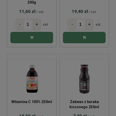
200g
11,60 zł
19,40 zł
/ szt.
/ szt.
-
+
-
+
szt.
szt.
Witamina C 100% 250ml
Zakwas z buraka
kiszonego 250ml
18,30 zł
7,20 zł