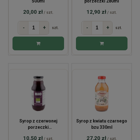
500ml
porzeczki 280ml
20,00 zł
12,90 zł
/ szt.
/ szt.
-
+
-
+
szt.
szt.
Syrop z czerwonej
Syrop z kwiatu czarnego
porzeczki
bzu 330ml
niskosłodzony BIO
10,50 zł
27,20 zł
/ szt.
/ szt.
330ml