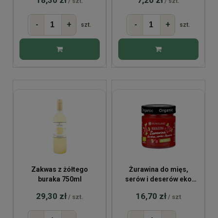
/ szt.
/ szt.
-
+
-
+
szt.
szt.
Zakwas z żółtego
Żurawina do mięs,
buraka 750ml
serów i deserów eko
200gRunoland
29,30 zł
16,70 zł
/ szt.
/ szt