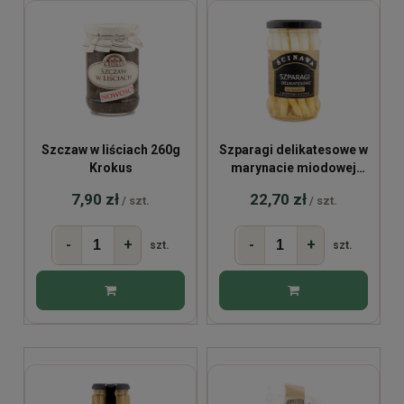
Szczaw w liściach 260g
Szparagi delikatesowe w
Krokus
marynacie miodowej
230g
7,90 zł
22,70 zł
/ szt.
/ szt.
-
+
-
+
szt.
szt.