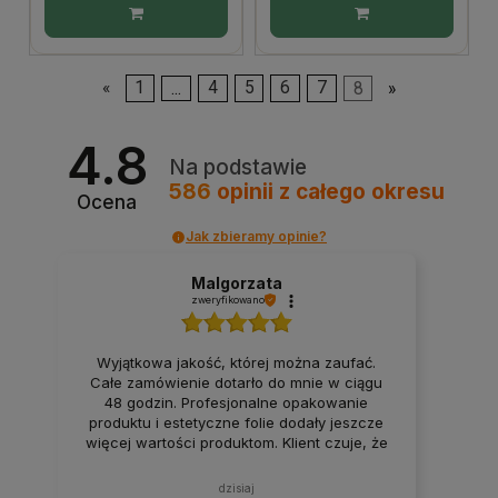
«
1
...
4
5
6
7
8
»
4.8
Na podstawie
586
opinii
z całego okresu
Ocena
Jak zbieramy opinie?
Malgorzata
zweryfikowano
Wyjątkowa jakość, której można zaufać.
Całe zamówienie dotarło do mnie w ciągu
48 godzin. Profesjonalne opakowanie
produktu i estetyczne folie dodały jeszcze
więcej wartości produktom. Klient czuje, że
jest najważniejszy. Dobra robota. Domowe
dania, które smakują jak z domowej kuchni.
dzisiaj