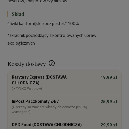
deserów, kompotów czy musów.
Skład
śliwki kalifornijskie bez pestek* 100%
*składnik pochodzący z kontrolowanych upraw
ekologicznych
Koszty dostawy
Cena nie zawiera ewentualnych kosztów płatności
Rarytasy Express (DOSTAWA
19,99 zł
CHŁODNICZA)
(> TYLKO Wrocław)
InPost Paczkomaty 24/7
25,99 zł
(> przesyłka zawiera wkłady chłodnicze jeśli są
wymagane)
DPD Food (DOSTAWA CHŁODNICZA)
29,99 zł