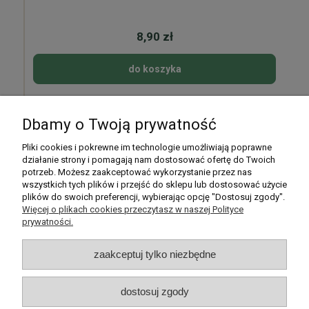
8,90 zł
do koszyka
Dbamy o Twoją prywatność
Pomoc
Pliki cookies i pokrewne im technologie umożliwiają poprawne
działanie strony i pomagają nam dostosować ofertę do Twoich
potrzeb. Możesz zaakceptować wykorzystanie przez nas
Moje konto
wszystkich tych plików i przejść do sklepu lub dostosować użycie
plików do swoich preferencji, wybierając opcję "Dostosuj zgody".
Płatności i dostawa
Więcej o plikach cookies przeczytasz w naszej Polityce
prywatności.
Informacje
zaakceptuj tylko niezbędne
O nas
dostosuj zgody