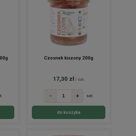
i kiszone tarte 300g
Czosnek kiszony 200g
17,30 zł
/ szt.
-
+
t.
szt.
do koszyka