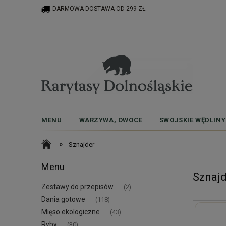
DARMOWA DOSTAWA OD 299 ZŁ
MENU
WARZYWA, OWOCE
SWOJSKIE WĘDLINY
»
Sznajder
Menu
Sznajd
Zestawy do przepisów
(2)
Dania gotowe
(118)
Mięso ekologiczne
(43)
Ryby
(30)