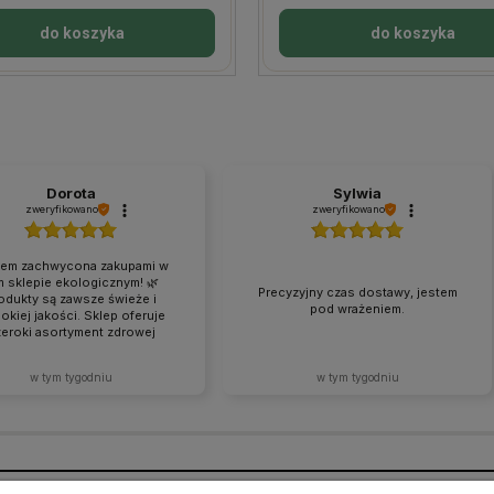
do koszyka
do koszyka
Dorota
Sylwia
zweryfikowano
zweryfikowano
tem zachwycona zakupami w
m sklepie ekologicznym! 🌿
Precyzyjny czas dostawy, jestem
odukty są zawsze świeże i
pod wrażeniem.
okiej jakości. Sklep oferuje
eroki asortyment zdrowej
wności oraz ekologicznych
któw w atrakcyjnych cenach.
w tym tygodniu
w tym tygodniu
kty za każdym razem docierają
alnym stanie. Zakupy tutaj to
 przyjemność – z pewnością
 wracać i polecać ten sklep
odzinie oraz znajomym! ❤️