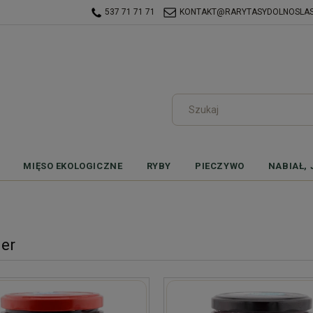
537 71 71 71
KONTAKT@RARYTASYDOLNOSLASK
MIĘSO EKOLOGICZNE
RYBY
PIECZYWO
NABIAŁ, 
er