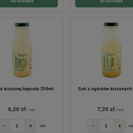
do koszyka
do koszyka
z kiszonej kapusty 250ml
Sok z ogórków kiszonych
6,20 zł
7,20 zł
/ szt.
/ szt.
-
+
-
+
szt.
sz