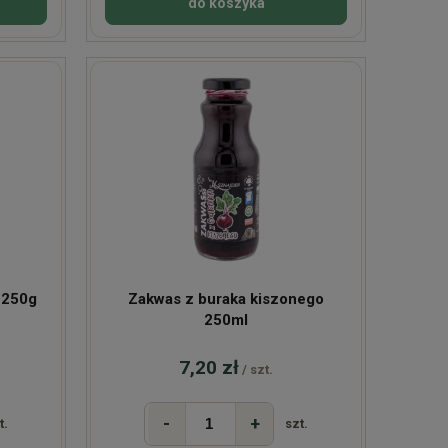
do koszyka
 250g
Zakwas z buraka kiszonego
250ml
7,20 zł
/ szt.
-
+
t.
szt.