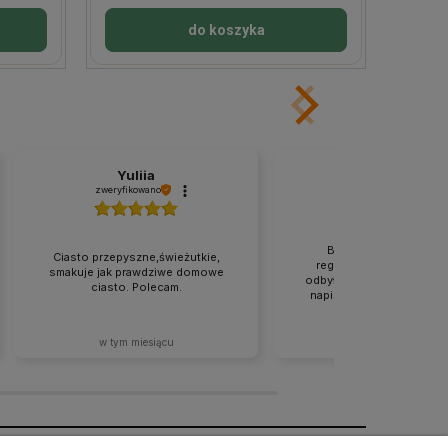
do koszyka
Yuliia
Joanna
zweryfikowano
zweryfikowano
Bogata oferta produk
Ciasto przepyszne,świeżutkie,
regionalnych. Cała tran
smakuje jak prawdziwe domowe
odbyła się zgodnie z tym,
ciasto. Polecam.
napisane na stronie. Rew
w tym miesiącu
2026-07-02