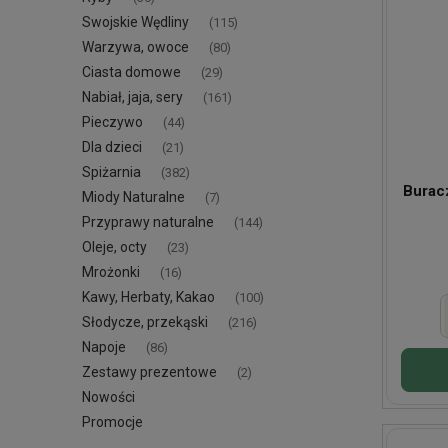
Swojskie Wędliny
(115)
Warzywa, owoce
(80)
Ciasta domowe
(29)
Nabiał, jaja, sery
(161)
Pieczywo
(44)
Dla dzieci
(21)
Spiżarnia
(382)
Burac
Miody Naturalne
(7)
Przyprawy naturalne
(144)
Oleje, octy
(23)
Mrożonki
(16)
Kawy, Herbaty, Kakao
(100)
Słodycze, przekąski
(216)
Napoje
(86)
Zestawy prezentowe
(2)
Nowości
Promocje