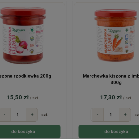
szona rzodkiewka 200g
Marchewka kiszona z im
300g
15,50 zł
17,30 zł
/ szt.
/ szt.
-
+
-
+
szt.
sz
do koszyka
do koszyka