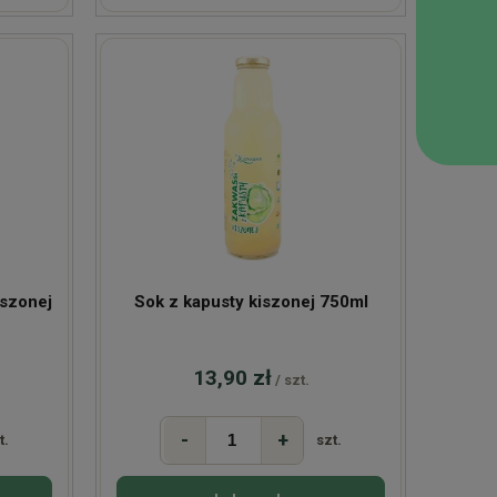
iszonej
Sok z kapusty kiszonej 750ml
13,90 zł
/ szt.
-
+
t.
szt.