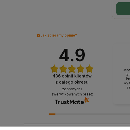
Jak zbieramy opinie?
4.9
Jes
ty
436
opinii klientów
Pr
z całego okresu
wys
sz
zebranych i
ży
zweryfikowanych przez
produ
Produ
w ide
sama
będę
r