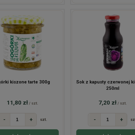
órki kiszone tarte 300g
Sok z kapusty czerwonej k
250ml
11,80 zł
7,20 zł
/ szt.
/ szt.
-
+
-
+
szt.
sz