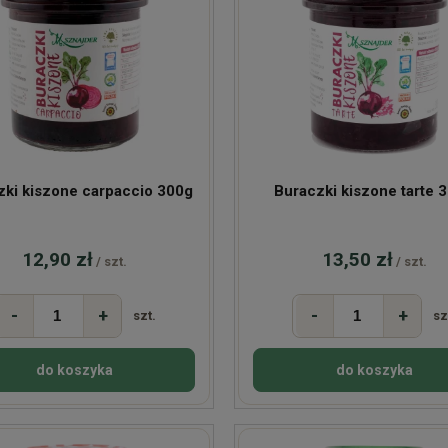
zki kiszone carpaccio 300g
Buraczk
12,90 zł
13,50 zł
/ szt.
/ szt.
-
+
-
+
szt.
sz
do koszyka
do koszyka