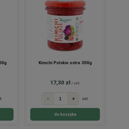
700g
Kimchi Polskie ostre 300g
17,30 zł
/ szt.
-
+
t.
szt.
do koszyka