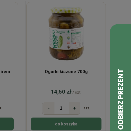
birem
Ogórki kiszone 700g
14,50 zł
/ szt.
-
+
t.
szt.
do koszyka