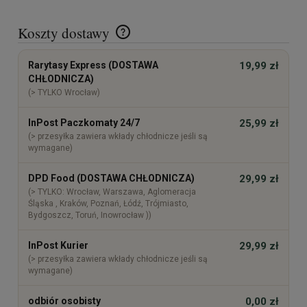
Koszty dostawy
Cena nie zawiera ewentualnych kosztów płatności
Rarytasy Express (DOSTAWA
19,99 zł
CHŁODNICZA)
(> TYLKO Wrocław)
InPost Paczkomaty 24/7
25,99 zł
(> przesyłka zawiera wkłady chłodnicze jeśli są
wymagane)
DPD Food (DOSTAWA CHŁODNICZA)
29,99 zł
(> TYLKO: Wrocław, Warszawa, Aglomeracja
Śląska , Kraków, Poznań, Łódź, Trójmiasto,
Bydgoszcz, Toruń, Inowrocław ))
InPost Kurier
29,99 zł
(> przesyłka zawiera wkłady chłodnicze jeśli są
wymagane)
odbiór osobisty
0,00 zł