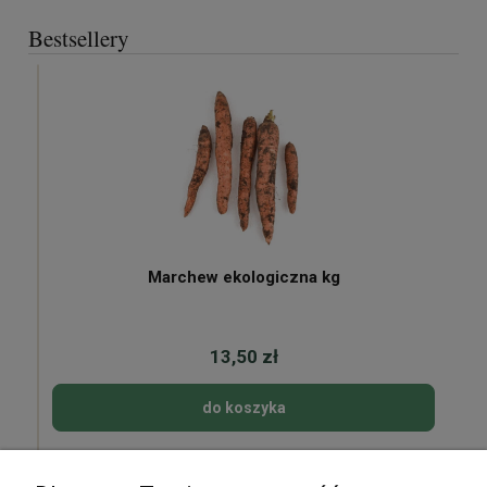
Bestsellery
Marchew ekologiczna kg
13,50 zł
do koszyka