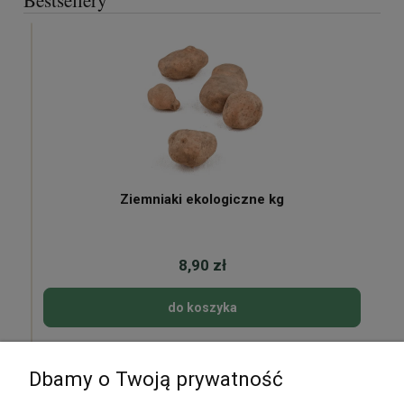
Bestsellery
Ziemniaki ekologiczne kg
8,90 zł
do koszyka
Dbamy o Twoją prywatność
Pomoc