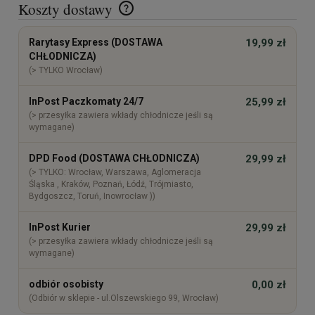
Koszty dostawy
Cena nie zawiera ewentualnych kosztów płatności
Rarytasy Express (DOSTAWA
19,99 zł
CHŁODNICZA)
(> TYLKO Wrocław)
InPost Paczkomaty 24/7
25,99 zł
(> przesyłka zawiera wkłady chłodnicze jeśli są
wymagane)
DPD Food (DOSTAWA CHŁODNICZA)
29,99 zł
(> TYLKO: Wrocław, Warszawa, Aglomeracja
Śląska , Kraków, Poznań, Łódź, Trójmiasto,
Bydgoszcz, Toruń, Inowrocław ))
InPost Kurier
29,99 zł
(> przesyłka zawiera wkłady chłodnicze jeśli są
wymagane)
odbiór osobisty
0,00 zł
(Odbiór w sklepie - ul.Olszewskiego 99, Wrocław)