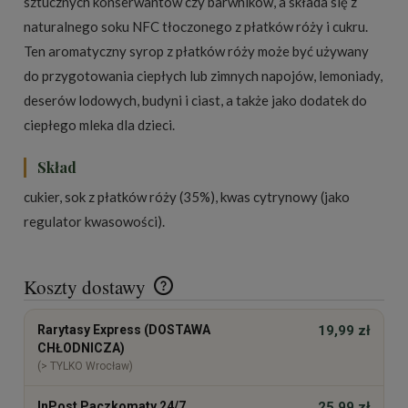
sztucznych konserwantów czy barwników, a składa się z
naturalnego soku NFC tłoczonego z płatków róży i cukru.
Ten aromatyczny syrop z płatków róży może być używany
do przygotowania ciepłych lub zimnych napojów, lemoniady,
deserów lodowych, budyni i ciast, a także jako dodatek do
ciepłego mleka dla dzieci.
Skład
cukier, sok z płatków róży (35%), kwas cytrynowy (jako
regulator kwasowości).
Koszty dostawy
Cena nie zawiera ewentualnych kosztów płatności
Rarytasy Express (DOSTAWA
19,99 zł
CHŁODNICZA)
(> TYLKO Wrocław)
InPost Paczkomaty 24/7
25,99 zł