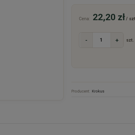
22,20 zł
/ szt
Cena:
-
+
szt.
Producent:
Krokus