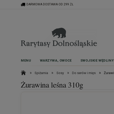
DARMOWA DOSTAWA OD 299 ZŁ
MENU
WARZYWA, OWOCE
SWOJSKIE WĘDLINY
»
»
»
»
Spiżarnia
Sosy
Do serów i mięs
Żurawi
Żurawina leśna 310g