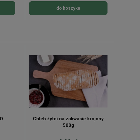
do koszyka
KO
Chleb żytni na zakwasie krojony
Mleko 
500g