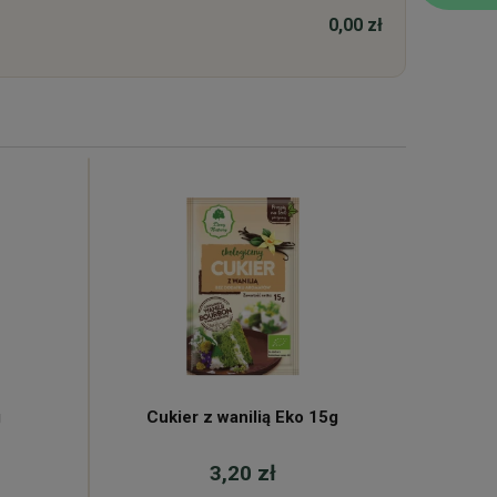
0,00 zł
g
Cukier z wanilią Eko 15g
L
3,20 zł