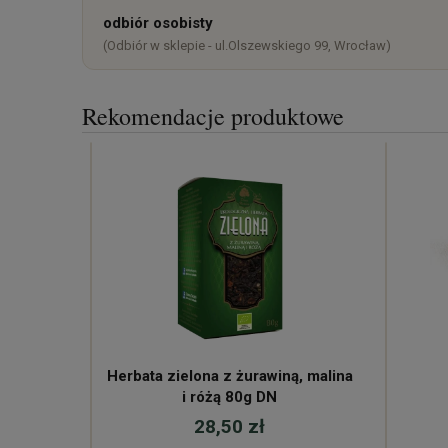
odbiór osobisty
(Odbiór w sklepie - ul.Olszewskiego 99, Wrocław)
Rekomendacje produktowe
Herbata zielona z żurawiną, malina
i różą 80g DN
28,50 zł