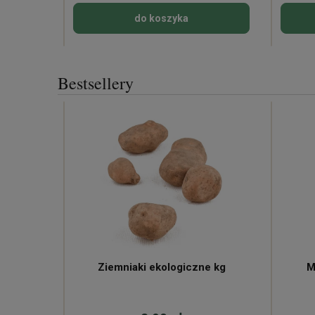
do koszyka
Bestsellery
ne
Ziemniaki ekologiczne kg
M