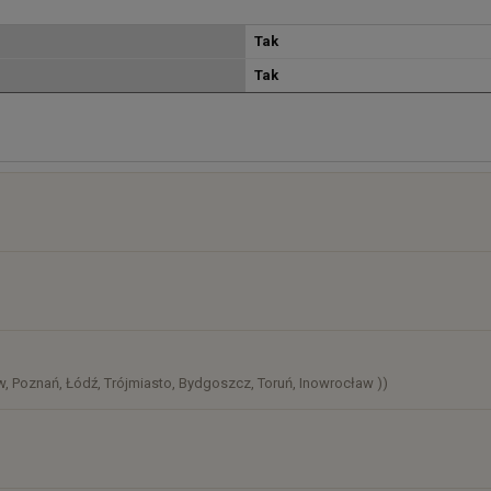
Tak
Tak
osztów
)
, Poznań, Łódź, Trójmiasto, Bydgoszcz, Toruń, Inowrocław ))
)