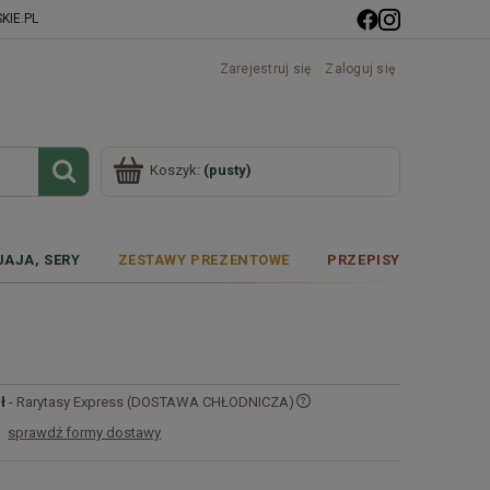
IE.PL
Zarejestruj się
Zaloguj się
Koszyk:
(pusty)
JAJA, SERY
ZESTAWY PREZENTOWE
PRZEPISY
ł
- Rarytasy Express (DOSTAWA CHŁODNICZA)
sprawdź formy dostawy
Cena nie zawiera ewentualnych kosztów
płatności