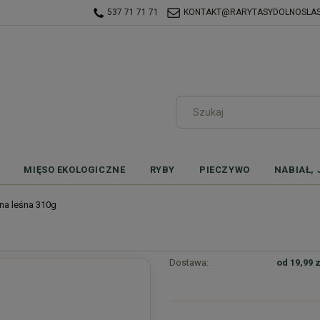
537 71 71 71
KONTAKT@RARYTASYDOLNOSLASK
MIĘSO EKOLOGICZNE
RYBY
PIECZYWO
NABIAŁ, 
na leśna 310g
Dostawa:
od 19,99 z