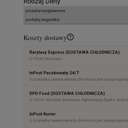
Rodzaj Diety
produkty bezglutenowe
produkty wegańskie
Koszty dostawy
Cena nie zawiera ewentualnych k
Rarytasy Express (DOSTAWA CHŁODNICZA)
płatności
(> TYLKO Wrocław)
InPost Paczkomaty 24/7
(> przesyłka zawiera wkłady chłodnicze jeśli są wymagane
DPD Food (DOSTAWA CHŁODNICZA)
(> TYLKO: Wrocław, Warszawa, Aglomeracja Śląska , Kraków
InPost Kurier
(> przesyłka zawiera wkłady chłodnicze jeśli są wymagane