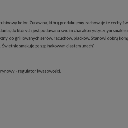
y rubinowy kolor. Żurawina, którą produkujemy zachowuje te cechy 
dania, do których jest podawana swoim charakterystycznym smakiem 
zyzny, do grillowanych serów, racuchów, placków. Stanowi dobrą komp
 Świetnie smakuje ze szpinakowym ciastem „mech”.
cytrynowy - regulator kwasowości.