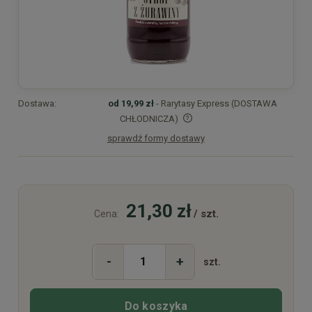
Dostawa:
od 19,99 zł
- Rarytasy Express (DOSTAWA
CHŁODNICZA)
sprawdź formy dostawy
Cena nie zawiera ewentualnych kosztów płatności
21,30 zł
/ szt.
Cena:
-
+
szt.
Do koszyka