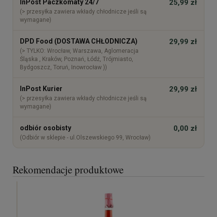
InPost Paczkomaty 24/7
25,99 zł
(> przesyłka zawiera wkłady chłodnicze jeśli są
wymagane)
DPD Food (DOSTAWA CHŁODNICZA)
29,99 zł
(> TYLKO: Wrocław, Warszawa, Aglomeracja
Śląska , Kraków, Poznań, Łódź, Trójmiasto,
Bydgoszcz, Toruń, Inowrocław ))
InPost Kurier
29,99 zł
(> przesyłka zawiera wkłady chłodnicze jeśli są
wymagane)
odbiór osobisty
0,00 zł
(Odbiór w sklepie - ul.Olszewskiego 99, Wrocław)
Rekomendacje produktowe