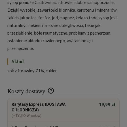
syrop pomoże Ci utrzymać zdrowie i dobre samopoczucie.
Dzięki wysokiej zawartości błonnika, karotenu i minerałów
takich jak potas, fosfor, jod, magnez, żelazo i sód syrop jest
naturalnym lekiem na różne dolegliwości, takie jak
przeziębienie, bóle reumatyczne, problemy z pęcherzem,
osłabienie układu trawiennego, awitaminozę i
przemęczenie.
Skład
sok z żurawiny 71%, cukier
Koszty dostawy
Cena nie zawiera ewentualnych kosztów płatności
Rarytasy Express (DOSTAWA
19,99 zł
CHŁODNICZA)
(> TYLKO Wrocław)