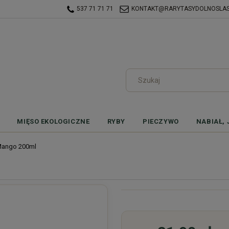
537 71 71 71
KONTAKT@RARYTASYDOLNOSLASK
MIĘSO EKOLOGICZNE
RYBY
PIECZYWO
NABIAŁ, 
 Mango 200ml