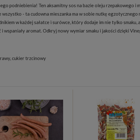
o podniebienia! Ten aksamitny sos na bazie oleju rzepakowego i musz
nie wszystko - ta cudowna mieszanka ma w sobie nutkę egzotyczneg
ikiem w każdej sałatce i surówce, który dodaje im nie tylko smaku, a
 i wspaniały aromat. Odkryj nowy wymiar smaku i jakości dzięki Vi
rawy, cukier trzcinowy