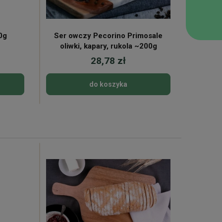
0g
Ser owczy Pecorino Primosale
Papr
oliwki, kapary, rukola ~200g
28,78 zł
do koszyka