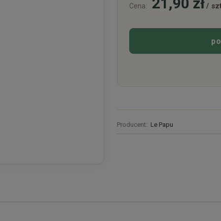
21,90 zł
/ szt
Cena:
po
Producent:
Le Papu