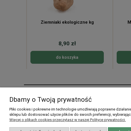
ne
Ziemniaki ekologiczne kg
M
8,90 zł
do koszyka
Pomoc
Moje konto
Dbamy o Twoją prywatność
Pytania i odpowiedzi
Twoje zamówienia
Pliki cookies i pokrewne im technologie umożliwiają poprawne działan
sklepu lub dostosować użycie plików do swoich preferencji, wybierając
Listy zakupowe
Ustawienia konta
Więcej o plikach cookies przeczytasz w naszej Polityce prywatności.
Przechowalnia