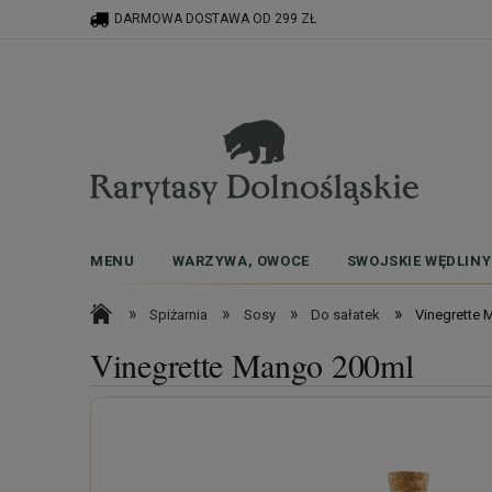
DARMOWA DOSTAWA OD 299 ZŁ
MENU
WARZYWA, OWOCE
SWOJSKIE WĘDLINY
»
»
»
»
Spiżarnia
Sosy
Do sałatek
Vinegrette
Vinegrette Mango 200ml