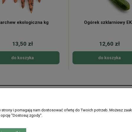
archew ekologiczna kg
Ogórek szklarniowy E
13,50 zł
12,60 zł
do koszyka
do koszyka
Płatności i dostawa
Informacje
Formy płatności
Regulamin sklepu
ie strony i pomagają nam dostosować ofertę do Twoich potrzeb. Możesz zaak
 opcję "Dostosuj zgody".
Gdzie dostarczamy
Ustawienia plikó
PayPo - kup teraz, zapłać później
Polityka prywatno
Zwroty i reklamac