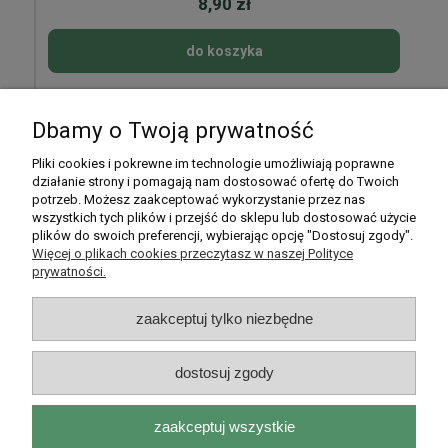
8,90 zł
do koszyka
Dbamy o Twoją prywatność
Pomoc
Pliki cookies i pokrewne im technologie umożliwiają poprawne
działanie strony i pomagają nam dostosować ofertę do Twoich
potrzeb. Możesz zaakceptować wykorzystanie przez nas
Moje konto
wszystkich tych plików i przejść do sklepu lub dostosować użycie
plików do swoich preferencji, wybierając opcję "Dostosuj zgody".
Płatności i dostawa
Więcej o plikach cookies przeczytasz w naszej Polityce
prywatności.
Informacje
zaakceptuj tylko niezbędne
O nas
dostosuj zgody
zaakceptuj wszystkie
Rarytasy Dolnośląskie | ul. Olszewskiego 99, 51-638 Wrocław |