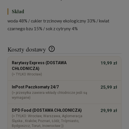
Skład
woda 48% / cukier trzcinowy ekologiczny 33% / kwiat
czarnego bzu 15% / sok z cytryny 4%
Koszty dostawy
Cena nie zawiera ewentualnych kosztów płatności
Rarytasy Express (DOSTAWA
19,99 zł
CHŁODNICZA)
(> TYLKO Wrocław)
InPost Paczkomaty 24/7
25,99 zł
(> przesyłka zawiera wkłady chłodnicze jeśli są
wymagane)
DPD Food (DOSTAWA CHŁODNICZA)
29,99 zł
(> TYLKO: Wrocław, Warszawa, Aglomeracja
Śląska , Kraków, Poznań, Łódź, Trójmiasto,
Bydgoszcz, Toruń, Inowrocław ))