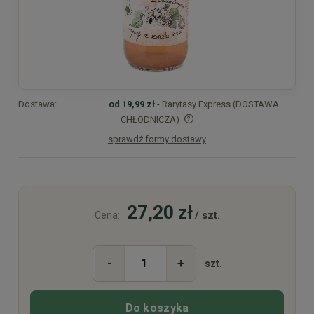
Dostawa:
od 19,99 zł
- Rarytasy Express (DOSTAWA
CHŁODNICZA)
sprawdź formy dostawy
Cena nie zawiera ewentualnych kosztów płatności
27,20 zł
/ szt.
Cena:
-
+
szt.
Do koszyka