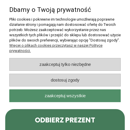
Dbamy o Twoją prywatność
Pomoc
Pliki cookies i pokrewne im technologie umożliwiają poprawne
działanie strony i pomagają nam dostosować ofertę do Twoich
potrzeb. Możesz zaakceptować wykorzystanie przez nas
Moje konto
wszystkich tych plików i przejść do sklepu lub dostosować użycie
plików do swoich preferencji, wybierając opcję "Dostosuj zgody".
Płatności i dostawa
Więcej o plikach cookies przeczytasz w naszej Polityce
prywatności.
Informacje
zaakceptuj tylko niezbędne
O nas
dostosuj zgody
zaakceptuj wszystkie
Rarytasy Dolnośląskie | ul. Olszewskiego 99, 51-638 Wrocław |
kontakt@rarytasydolnoslaskie.pl
|
537 71 71 71
| NIP: 8982036706 |
REGON: 020349112
pokaż pełną wersję strony
Sklep internetowy Shoper.pl