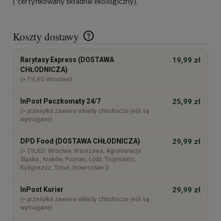
(*certyfikowany składnik ekologiczny).
Koszty dostawy
Cena nie zawiera ewentualnych kosztów płatności
Rarytasy Express (DOSTAWA
19,99 zł
CHŁODNICZA)
(> TYLKO Wrocław)
InPost Paczkomaty 24/7
25,99 zł
(> przesyłka zawiera wkłady chłodnicze jeśli są
wymagane)
DPD Food (DOSTAWA CHŁODNICZA)
29,99 zł
(> TYLKO: Wrocław, Warszawa, Aglomeracja
Śląska , Kraków, Poznań, Łódź, Trójmiasto,
Bydgoszcz, Toruń, Inowrocław ))
InPost Kurier
29,99 zł
(> przesyłka zawiera wkłady chłodnicze jeśli są
wymagane)