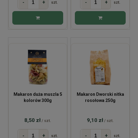
-
+
-
+
szt.
szt.
Makaron duża muszla 5
Makaron Dworski nitka
kolorów 300g
rosołowa 250g
8,50 zł
9,10 zł
/ szt.
/ szt.
-
+
-
+
szt.
szt.