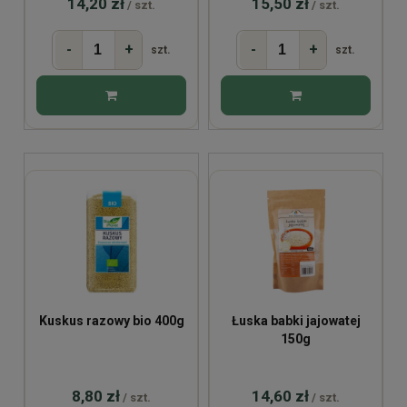
14,20 zł
15,50 zł
/ szt.
/ szt.
-
+
-
+
szt.
szt.
Kuskus razowy bio 400g
Łuska babki jajowatej
150g
8,80 zł
14,60 zł
/ szt.
/ szt.