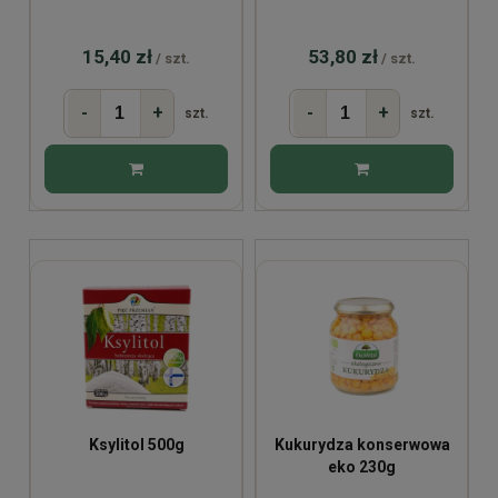
15,40 zł
53,80 zł
/ szt.
/ szt.
-
+
-
+
szt.
szt.
Ksylitol 500g
Kukurydza konserwowa
eko 230g