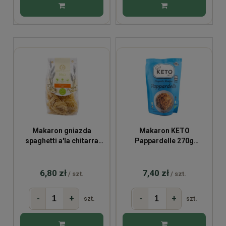
Makaron gniazda
Makaron KETO
spaghetti a'la chitarra
Pappardelle 270g
BIO 250g
bezglutenowy bio
6,80 zł
7,40 zł
/ szt.
/ szt.
-
+
-
+
szt.
szt.