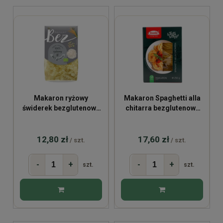
Makaron ryżowy
Makaron Spaghetti alla
świderek bezglutenowy
chitarra bezglutenowy
BIO 250g
250g
12,80 zł
17,60 zł
/ szt.
/ szt.
-
+
-
+
szt.
szt.