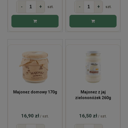
-
+
-
+
szt.
szt.
Majonez domowy 170g
Majonez z jaj
zielononóżek 260g
16,90 zł
16,50 zł
/ szt.
/ szt.