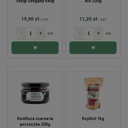
Sengi Sengany 640g
Bio 200g
19,90 zł
11,20 zł
/ szt.
/ szt.
-
+
-
+
szt.
szt.
Konfitura czarna ta
Ksylitol 1kg
porzeczka 200g