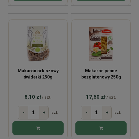
Makaron orkiszowy
Makaron penne
świderki 250g
bezglutenowy 250g
8,10 zł
17,60 zł
/ szt.
/ szt.
-
+
-
+
szt.
szt.