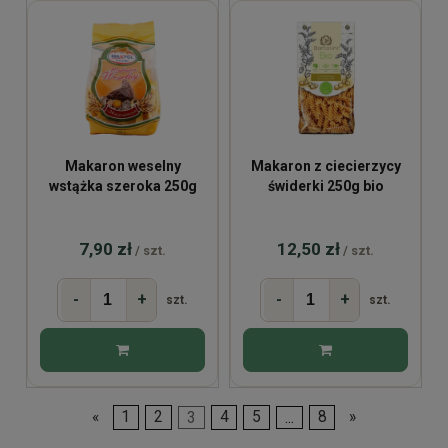
Makaron weselny
Makaron z ciecierzycy
wstążka szeroka 250g
świderki 250g bio
7,90 zł
12,50 zł
/ szt.
/ szt.
-
+
-
+
szt.
szt.
«
1
2
3
4
5
...
8
»