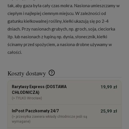
tak, aby gaza była cały czas mokra. Nasiona umieszczamy w
ciepłym i najlepiej ciemnym miejscu. W zależności od
gatunku kiełkowalnej rośliny, kiełki ukazują się po 2-4
dniach. Przy nasionach grubych, np. groch, soja, cieciorka
itp. lub nasionach z łupiną np. dynia, słonecznik, kiełki
ścinamy przed spożyciem, a nasiona drobne używamy w
całości.
Koszty dostawy
Cena nie zawiera ewentualnych kosztów płatności
Rarytasy Express (DOSTAWA
19,99 zł
CHŁODNICZA)
(> TYLKO Wrocław)
InPost Paczkomaty 24/7
25,99 zł
(> przesyłka zawiera wkłady chłodnicze jeśli są
wymagane)