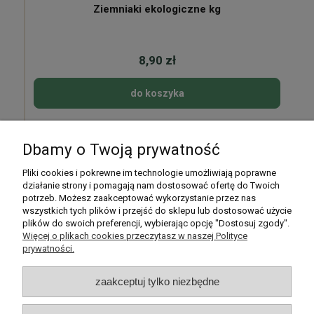
Ziemniaki ekologiczne kg
8,90 zł
do koszyka
Dbamy o Twoją prywatność
Pomoc
Pliki cookies i pokrewne im technologie umożliwiają poprawne
działanie strony i pomagają nam dostosować ofertę do Twoich
potrzeb. Możesz zaakceptować wykorzystanie przez nas
Moje konto
wszystkich tych plików i przejść do sklepu lub dostosować użycie
plików do swoich preferencji, wybierając opcję "Dostosuj zgody".
Płatności i dostawa
Więcej o plikach cookies przeczytasz w naszej Polityce
prywatności.
Informacje
zaakceptuj tylko niezbędne
O nas