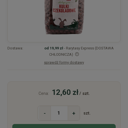
Dostawa:
od 19,99 zł
- Rarytasy Express (DOSTAWA
CHŁODNICZA)
sprawdź formy dostawy
Cena nie zawiera ewentualnych kosztów płatności
12,60 zł
/ szt.
Cena:
-
+
szt.