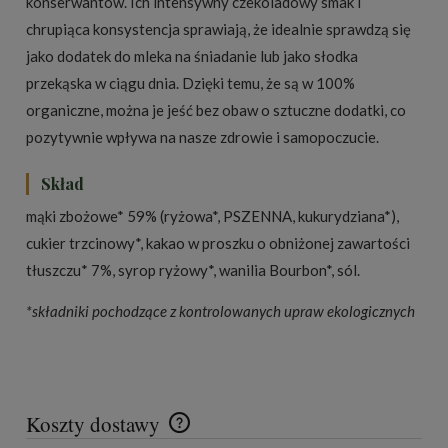
konserwantów. Ich intensywny czekoladowy smak i
chrupiąca konsystencja sprawiają, że idealnie sprawdzą się
jako dodatek do mleka na śniadanie lub jako słodka
przekąska w ciągu dnia. Dzięki temu, że są w 100%
organiczne, można je jeść bez obaw o sztuczne dodatki, co
pozytywnie wpływa na nasze zdrowie i samopoczucie.
Skład
mąki zbożowe* 59% (ryżowa*, PSZENNA, kukurydziana*),
cukier trzcinowy*, kakao w proszku o obniżonej zawartości
tłuszczu* 7%, syrop ryżowy*, wanilia Bourbon*, sól.
*składniki pochodzące z kontrolowanych upraw ekologicznych
Koszty dostawy