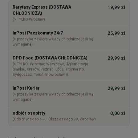
Cena nie zawiera ewentualnych kosztów płatności
Rarytasy Express (DOSTAWA
19,99 zł
CHŁODNICZA)
(> TYLKO Wrocław)
InPost Paczkomaty 24/7
25,99 zł
(> przesyłka zawiera wkłady chłodnicze jeśli są
wymagane)
DPD Food (DOSTAWA CHŁODNICZA)
29,99 zł
(> TYLKO: Wrocław, Warszawa, Aglomeracja
Śląska , Kraków, Poznań, Łódź, Trójmiasto,
Bydgoszcz, Toruń, Inowrocław ))
InPost Kurier
29,99 zł
(> przesyłka zawiera wkłady chłodnicze jeśli są
wymagane)
odbiór osobisty
0,00 zł
(Odbiór w sklepie - ul.Olszewskiego 99, Wrocław)