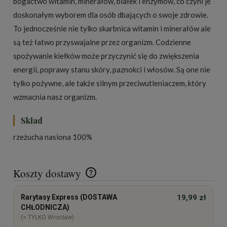
bogactwo witamin, minerałów, białek i enzymów, co czyni je
doskonałym wyborem dla osób dbających o swoje zdrowie.
To jednocześnie nie tylko skarbnica witamin i minerałów ale
są też łatwo przyswajalne przez organizm. Codzienne
spożywanie kiełków może przyczynić się do zwiększenia
energii, poprawy stanu skóry, paznokci i włosów. Są one nie
tylko pożywne, ale także silnym przeciwutleniaczem, który
wzmacnia nasz organizm.
Skład
rzeżucha nasiona 100%
Koszty dostawy
Cena nie zawiera ewentualnych kosztów płatności
Rarytasy Express (DOSTAWA
19,99 zł
CHŁODNICZA)
(> TYLKO Wrocław)