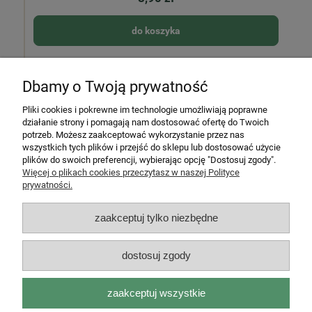
do koszyka
Dbamy o Twoją prywatność
Pomoc
Pliki cookies i pokrewne im technologie umożliwiają poprawne
działanie strony i pomagają nam dostosować ofertę do Twoich
potrzeb. Możesz zaakceptować wykorzystanie przez nas
Moje konto
wszystkich tych plików i przejść do sklepu lub dostosować użycie
plików do swoich preferencji, wybierając opcję "Dostosuj zgody".
Płatności i dostawa
Więcej o plikach cookies przeczytasz w naszej Polityce
prywatności.
Informacje
zaakceptuj tylko niezbędne
O nas
dostosuj zgody
zaakceptuj wszystkie
Rarytasy Dolnośląskie | ul. Olszewskiego 99, 51-638 Wrocław |
kontakt@rarytasydolnoslaskie.pl
|
537 71 71 71
| NIP: 8982036706 |