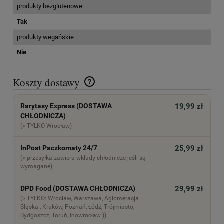
produkty bezglutenowe
Tak
produkty wegańskie
Nie
Koszty dostawy
Cena nie zawiera ewentualnych kosztów płatności
Rarytasy Express (DOSTAWA
19,99 zł
CHŁODNICZA)
(> TYLKO Wrocław)
InPost Paczkomaty 24/7
25,99 zł
(> przesyłka zawiera wkłady chłodnicze jeśli są
wymagane)
DPD Food (DOSTAWA CHŁODNICZA)
29,99 zł
(> TYLKO: Wrocław, Warszawa, Aglomeracja
Śląska , Kraków, Poznań, Łódź, Trójmiasto,
Bydgoszcz, Toruń, Inowrocław ))