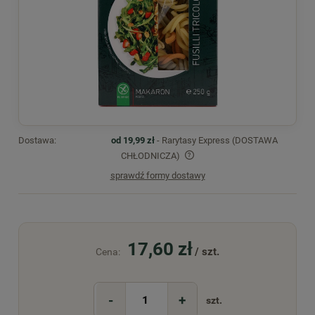
Dostawa:
od 19,99 zł
- Rarytasy Express (DOSTAWA
CHŁODNICZA)
sprawdź formy dostawy
Cena nie zawiera ewentualnych kosztów płatności
17,60 zł
/ szt.
Cena:
-
+
szt.