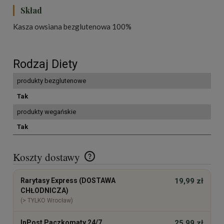
Skład
Kasza owsiana bezglutenowa 100%
Rodzaj Diety
produkty bezglutenowe
Tak
produkty wegańskie
Tak
Koszty dostawy
Cena nie zawiera ewentualnych kosztów płatności
Rarytasy Express (DOSTAWA
19,99 zł
CHŁODNICZA)
(> TYLKO Wrocław)
InPost Paczkomaty 24/7
25,99 zł