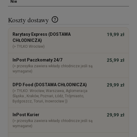
Nie
Koszty dostawy
Cena nie zawiera ewentualnych kosztów płatności
Rarytasy Express (DOSTAWA
19,99 zł
CHŁODNICZA)
(> TYLKO Wrocław)
InPost Paczkomaty 24/7
25,99 zł
(> przesyłka zawiera wkłady chłodnicze jeśli są
wymagane)
DPD Food (DOSTAWA CHŁODNICZA)
29,99 zł
(> TYLKO: Wrocław, Warszawa, Aglomeracja
Śląska , Kraków, Poznań, Łódź, Trójmiasto,
Bydgoszcz, Toruń, Inowrocław ))
InPost Kurier
29,99 zł
(> przesyłka zawiera wkłady chłodnicze jeśli są
wymagane)