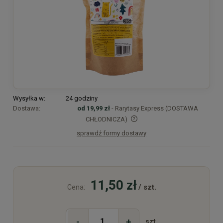
Wysyłka w:
24 godziny
Dostawa:
od 19,99 zł
- Rarytasy Express (DOSTAWA
CHŁODNICZA)
sprawdź formy dostawy
Cena nie zawiera ewentualnych kosztów płatności
11,50 zł
/ szt.
Cena:
-
+
szt.