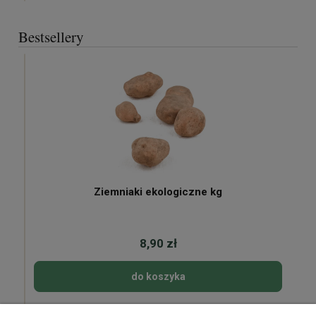
Bestsellery
Ziemniaki ekologiczne kg
8,90 zł
do koszyka