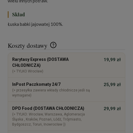
wielu innych potraw.
Skład
Łuska babki jajowatej 100%.
Koszty dostawy
Cena nie zawiera ewentualnych kosztów płatności
Rarytasy Express (DOSTAWA
19,99 zł
CHŁODNICZA)
(> TYLKO Wrocław)
InPost Paczkomaty 24/7
25,99 zł
(> przesyłka zawiera wkłady chłodnicze jeśli są
wymagane)
DPD Food (DOSTAWA CHŁODNICZA)
29,99 zł
(> TYLKO: Wrocław, Warszawa, Aglomeracja
Śląska , Kraków, Poznań, Łódź, Trójmiasto,
Bydgoszcz, Toruń, Inowrocław ))