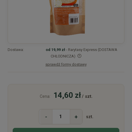
Dostawa:
od 19,99 zł
- Rarytasy Express (DOSTAWA
CHŁODNICZA)
sprawdź formy dostawy
Cena nie zawiera ewentualnych kosztów płatności
14,60 zł
/ szt.
Cena:
-
+
szt.