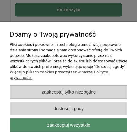
do koszyka
Dbamy o Twoją prywatność
Pomoc
Pliki cookies i pokrewne im technologie umożliwiają poprawne
działanie strony i pomagają nam dostosować ofertę do Twoich
potrzeb. Możesz zaakceptować wykorzystanie przez nas
Moje konto
wszystkich tych plików i przejść do sklepu lub dostosować użycie
plików do swoich preferencji, wybierając opcję "Dostosuj zgody".
Płatności i dostawa
Więcej o plikach cookies przeczytasz w naszej Polityce
prywatności.
Informacje
zaakceptuj tylko niezbędne
O nas
dostosuj zgody
zaakceptuj wszystkie
Rarytasy Dolnośląskie | ul. Olszewskiego 99, 51-638 Wrocław |
kontakt@rarytasydolnoslaskie.pl
|
537 71 71 71
| NIP: 8982036706 |