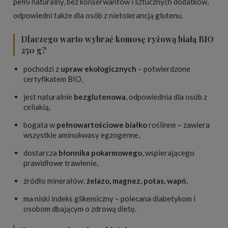
pełni naturalny, bez konserwantów i sztucznych dodatków,
odpowiedni także dla osób z nietolerancją glutenu.
Dlaczego warto wybrać komosę ryżową białą BIO
250 g?
pochodzi z
upraw ekologicznych
– potwierdzone
certyfikatem BIO,
jest naturalnie
bezglutenowa
, odpowiednia dla osób z
celiakią,
bogata w
pełnowartościowe białko
roślinne – zawiera
wszystkie aminokwasy egzogenne,
dostarcza
błonnika pokarmowego
, wspierającego
prawidłowe trawienie,
źródło minerałów:
żelazo, magnez, potas, wapń
,
ma niski indeks glikemiczny – polecana diabetykom i
osobom dbającym o zdrową dietę.