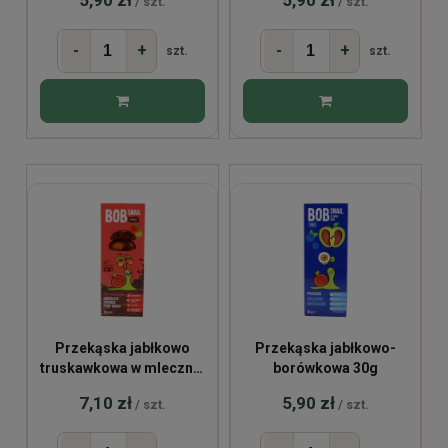
/ szt.
/ szt.
-
+
-
+
szt.
szt.
Przekąska jabłkowo
Przekąska jabłkowo-
truskawkowa w mlecznej
borówkowa 30g
czekoladzie 30g
7,10 zł
5,90 zł
/ szt.
/ szt.