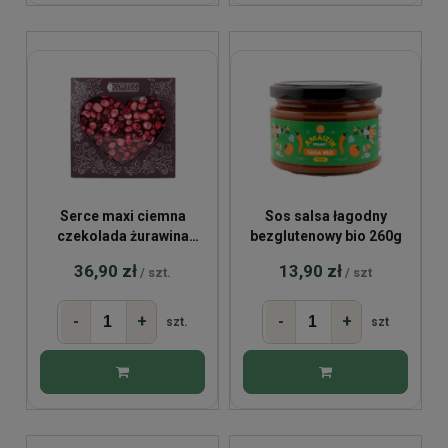
Serce maxi ciemna
Sos salsa łagodny
czekolada żurawina
bezglutenowy bio 260g
150g
36,90 zł
13,90 zł
/ szt.
/ szt
-
+
-
+
szt.
szt