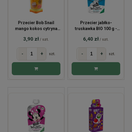
Przecier Bob Snail
Przecier jabłko-
mango kokos cytryna
truskawka BIO 100 g -
120g
Kraina Lodu
3,90 zł
6,40 zł
/ szt.
/ szt.
-
+
-
+
szt.
szt.