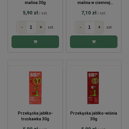
malina 30g
malina w ciemnej
czekoladzie 30g
5,90 zł
7,10 zł
/ szt.
/ szt.
-
+
-
+
szt.
szt.
Przekąska jabłko-
Przekąska jabłko-wiśnia
truskawka 30g
30g
5,90 zł
5,90 zł