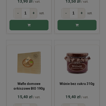
13,90 zł
13,50 zł
/ szt.
/ szt.
-
+
-
+
szt.
szt.
Wafle domowe
Wiśnie bez cukru 310g
orkiszowe BIO 190g
15,40 zł
19,40 zł
/ szt.
/ szt.