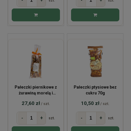
-
+
-
+
szt.
szt.
Pałeczki piernikowe z
Pałeczki ptysiowe bez
żurawiną morelą i
cukru 70g
pomelo 200g
27,60 zł
10,50 zł
/ szt.
/ szt.
-
+
-
+
szt.
szt.