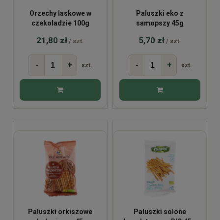
Orzechy laskowe w
Paluszki eko z
czekoladzie 100g
samopszy 45g
21,80 zł
5,70 zł
/ szt.
/ szt.
-
+
-
+
szt.
szt.
Paluszki orkiszowe
Paluszki solone