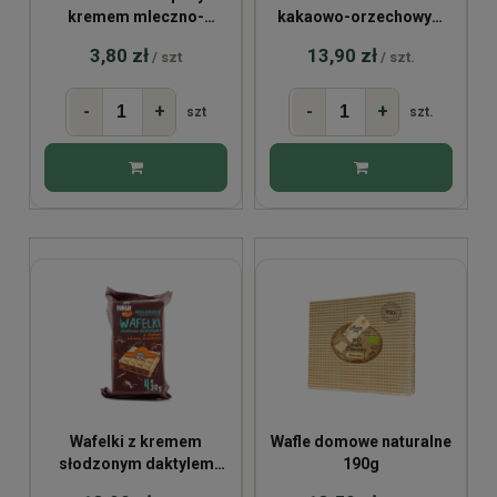
kremem mleczno-
kakaowo-orzechowym
cytrynowym bio 30g
bez cukru BIO 120g
3,80 zł
13,90 zł
/ szt
/ szt.
-
+
-
+
szt
szt.
Wafelki z kremem
Wafle domowe naturalne
słodzonym daktylem
190g
BIO 4x30g