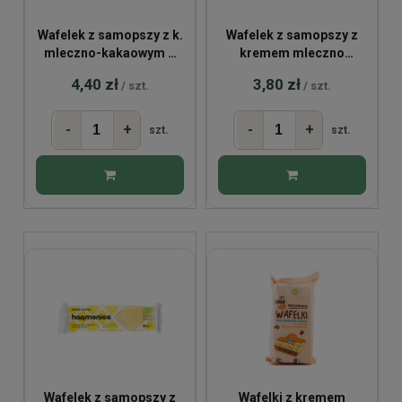
Wafelek z samopszy z k.
Wafelek z samopszy z
mleczno-kakaowym w
kremem mleczno
polewie
kakaowym BIO 30g
4,40 zł
3,80 zł
/ szt.
/ szt.
-
+
-
+
szt.
szt.
Wafelek z samopszy z
Wafelki z kremem