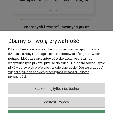
więcej wartości produktom. Klient czuje, że
jest najważniejszy. Dobra robota. Domowe
dania, które smakują jak z domowej kuchni.
wczoraj
Polecam ten sklep, produkt zgodny z
opisem, solidnie zapakowany i dostarczony
na czas. Zakupy w tym sklepie to czysta
zebranych i zweryfikowanych przez
przyjemność.
Dbamy o Twoją prywatność
Pomoc
Pliki cookies i pokrewne im technologie umożliwiają poprawne
działanie strony i pomagają nam dostosować ofertę do Twoich
potrzeb. Możesz zaakceptować wykorzystanie przez nas
Moje konto
wszystkich tych plików i przejść do sklepu lub dostosować użycie
plików do swoich preferencji, wybierając opcję "Dostosuj zgody".
Płatności i dostawa
Więcej o plikach cookies przeczytasz w naszej Polityce
prywatności.
Informacje
zaakceptuj tylko niezbędne
O nas
dostosuj zgody