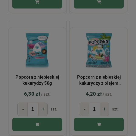
Popcorn z niebieskiej
Popcorn z niebieskiej
kukurydzy 50g
kukurydzy z olejem
kokosowym i solą
6,30 zł
4,20 zł
/ szt.
/ szt.
himalajską 20g
-
+
-
+
szt.
szt.