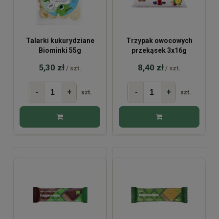
Talarki kukurydziane
Trzypak owocowych
Biominki 55g
przekąsek 3x16g
5,30 zł
8,40 zł
/ szt.
/ szt.
-
+
-
+
szt.
szt.