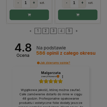
-
+
-
+
szt.
szt.
«
1
2
3
4
5
»
4.8
Na podstawie
586
opinii
z całego okresu
Ocena
Jak zbieramy opinie?
Malgorzata
zweryfikowano
Wyjątkowa jakość, której można zaufać.
Całe zamówienie dotarło do mnie w ciągu
48 godzin. Profesjonalne opakowanie
produktu i estetyczne folie dodały jeszcze