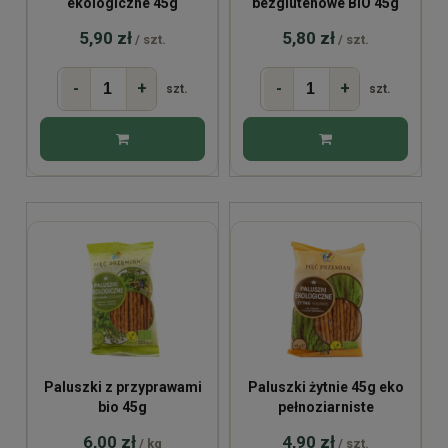
ekologiczne 45g
bezglutenowe BIO 45g
5,90 zł
5,80 zł
/ szt.
/ szt.
-
+
-
+
szt.
szt.
Paluszki z przyprawami
Paluszki żytnie 45g eko
bio 45g
pełnoziarniste
6,00 zł
4,90 zł
/ kg
/ szt.