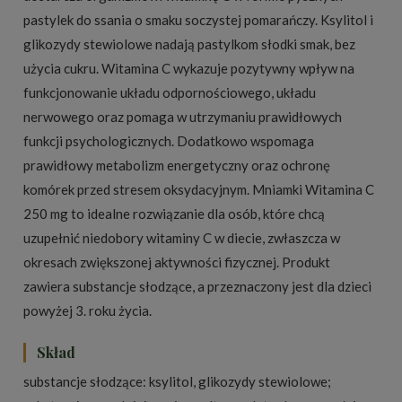
pastylek do ssania o smaku soczystej pomarańczy. Ksylitol i
glikozydy stewiolowe nadają pastylkom słodki smak, bez
użycia cukru. Witamina C wykazuje pozytywny wpływ na
funkcjonowanie układu odpornościowego, układu
nerwowego oraz pomaga w utrzymaniu prawidłowych
funkcji psychologicznych. Dodatkowo wspomaga
prawidłowy metabolizm energetyczny oraz ochronę
komórek przed stresem oksydacyjnym. Mniamki Witamina C
250 mg to idealne rozwiązanie dla osób, które chcą
uzupełnić niedobory witaminy C w diecie, zwłaszcza w
okresach zwiększonej aktywności fizycznej. Produkt
zawiera substancje słodzące, a przeznaczony jest dla dzieci
powyżej 3. roku życia.
Skład
substancje słodzące: ksylitol, glikozydy stewiolowe;