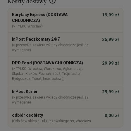
Koszty dostawy
Cena nie zawiera ewentualnych kosztów płatności
Rarytasy Express (DOSTAWA
19,99 zł
CHŁODNICZA)
(> TYLKO Wrocław)
InPost Paczkomaty 24/7
25,99 zł
(> przesyłka zawiera wkłady chłodnicze jeśli są
wymagane)
DPD Food (DOSTAWA CHŁODNICZA)
29,99 zł
(> TYLKO: Wrocław, Warszawa, Aglomeracja
Śląska , Kraków, Poznań, Łódź, Trójmiasto,
Bydgoszcz, Toruń, Inowrocław ))
InPost Kurier
29,99 zł
(> przesyłka zawiera wkłady chłodnicze jeśli są
wymagane)
odbiór osobisty
0,00 zł
(Odbiór w sklepie - ul.Olszewskiego 99, Wrocław)