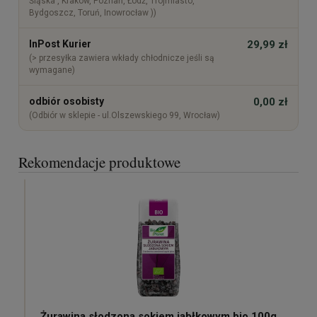
Śląska , Kraków, Poznań, Łódź, Trójmiasto,
Bydgoszcz, Toruń, Inowrocław ))
InPost Kurier
29,99 zł
(> przesyłka zawiera wkłady chłodnicze jeśli są
wymagane)
odbiór osobisty
0,00 zł
(Odbiór w sklepie - ul.Olszewskiego 99, Wrocław)
Rekomendacje produktowe
Żurawina słodzona sokiem jabłkowym bio 100g