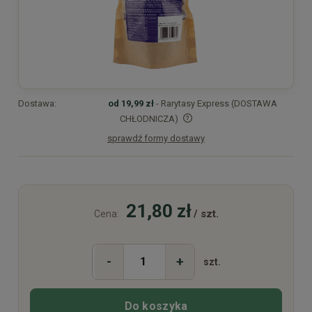
Dostawa:
od 19,99 zł
- Rarytasy Express (DOSTAWA
CHŁODNICZA)
sprawdź formy dostawy
Cena nie zawiera ewentualnych kosztów płatności
21,80 zł
/ szt.
Cena:
-
+
szt.
Do koszyka