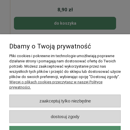
8,90 zł
do koszyka
Dbamy o Twoją prywatność
Pomoc
Pliki cookies i pokrewne im technologie umożliwiają poprawne
działanie strony i pomagają nam dostosować ofertę do Twoich
potrzeb. Możesz zaakceptować wykorzystanie przez nas
Moje konto
wszystkich tych plików i przejść do sklepu lub dostosować użycie
plików do swoich preferencji, wybierając opcję "Dostosuj zgody".
Płatności i dostawa
Więcej o plikach cookies przeczytasz w naszej Polityce
prywatności.
Informacje
zaakceptuj tylko niezbędne
O nas
dostosuj zgody