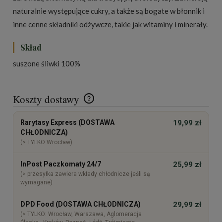
naturalnie występujące cukry, a także są bogate w błonnik i
inne cenne składniki odżywcze, takie jak witaminy i minerały.
Skład
suszone śliwki 100%
Koszty dostawy
Cena nie zawiera ewentualnych kosztów płatności
Rarytasy Express (DOSTAWA
19,99 zł
CHŁODNICZA)
(> TYLKO Wrocław)
InPost Paczkomaty 24/7
25,99 zł
(> przesyłka zawiera wkłady chłodnicze jeśli są
wymagane)
DPD Food (DOSTAWA CHŁODNICZA)
29,99 zł
(> TYLKO: Wrocław, Warszawa, Aglomeracja