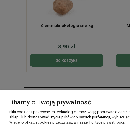
ne
Ziemniaki ekologiczne kg
M
8,90 zł
do koszyka
Pomoc
Moje konto
Dbamy o Twoją prywatność
Pytania i odpowiedzi
Twoje zamówienia
Pliki cookies i pokrewne im technologie umożliwiają poprawne działan
sklepu lub dostosować użycie plików do swoich preferencji, wybierając
Listy zakupowe
Ustawienia konta
Więcej o plikach cookies przeczytasz w naszej Polityce prywatności.
Przechowalnia