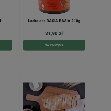
l
Laskolada BASIA BASIA 210g
Cuk
31,90 zł
do koszyka