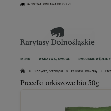
DARMOWA DOSTAWA OD 299 ZŁ
MENU
WARZYWA, OWOCE
SWOJSKIE WĘDLINY
»
»
»
Słodycze, przekąski
Paluszki i krakersy
Pre
Precelki orkiszowe bio 50g