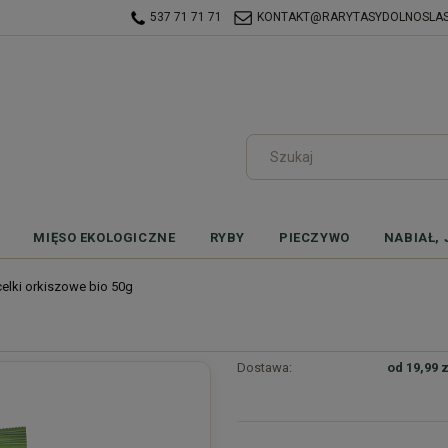
537 71 71 71
KONTAKT@RARYTASYDOLNOSLASK
MIĘSO EKOLOGICZNE
RYBY
PIECZYWO
NABIAŁ, 
celki orkiszowe bio 50g
Dostawa:
od 19,99 z