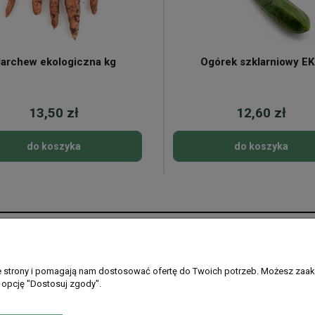
archew ekologiczna kg
Ogórek szklarniowy E
13,50 zł
12,60 zł
do koszyka
do koszyka
Płatności i dostawa
Informacje
Formy płatności
Regulamin sklepu
ie strony i pomagają nam dostosować ofertę do Twoich potrzeb. Możesz zaak
 opcję "Dostosuj zgody".
Gdzie dostarczamy
Ustawienia plikó
PayPo - kup teraz, zapłać później
Polityka prywatno