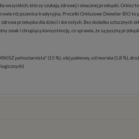
 wszystkich, którzy szukają zdrowej i smacznej przekąski. Orkisz to
 zdrowie niż pszenica tradycyjna. Precelki Orkiszowe Demeter BIO to
drowa przekąska dla dzieci i dorosłych. Bez dodatku sztucznych skła
katny smak i chrupiącą konsystencję, co sprawia, że są pyszną przekąs
ISZ pełnoziarnista* (15 %), olej palmowy, sól morska (1,8 %), dr
ologicznych)
osztów
)