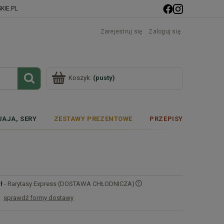
IE.PL
Zarejestruj się
Zaloguj się
Koszyk:
(pusty)
JAJA, SERY
ZESTAWY PREZENTOWE
PRZEPISY
ł
- Rarytasy Express (DOSTAWA CHŁODNICZA)
sprawdź formy dostawy
Cena nie zawiera ewentualnych kosztów
płatności