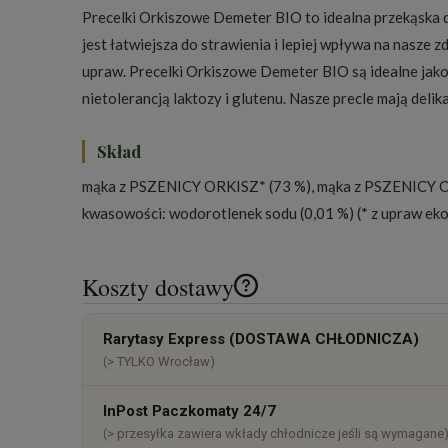
Precelki Orkiszowe Demeter BIO to idealna przekąska dla
jest łatwiejsza do strawienia i lepiej wpływa na nasze
upraw. Precelki Orkiszowe Demeter BIO są idealne jako z
nietolerancją laktozy i glutenu. Nasze precle mają deli
Skład
mąka z PSZENICY ORKISZ* (73 %), mąka z PSZENICY ORK
kwasowości: wodorotlenek sodu (0,01 %) (* z upraw ek
Koszty dostawy
Cena nie zawiera ewentualnych k
Rarytasy Express (DOSTAWA CHŁODNICZA)
płatności
(> TYLKO Wrocław)
InPost Paczkomaty 24/7
(> przesyłka zawiera wkłady chłodnicze jeśli są wymagane