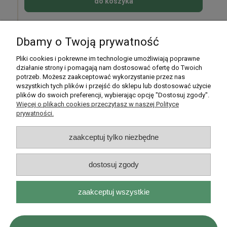
do koszyka
Dbamy o Twoją prywatność
Pomoc
Pliki cookies i pokrewne im technologie umożliwiają poprawne
działanie strony i pomagają nam dostosować ofertę do Twoich
potrzeb. Możesz zaakceptować wykorzystanie przez nas
Moje konto
wszystkich tych plików i przejść do sklepu lub dostosować użycie
plików do swoich preferencji, wybierając opcję "Dostosuj zgody".
Płatności i dostawa
Więcej o plikach cookies przeczytasz w naszej Polityce
prywatności.
Informacje
zaakceptuj tylko niezbędne
O nas
dostosuj zgody
zaakceptuj wszystkie
Rarytasy Dolnośląskie | ul. Olszewskiego 99, 51-638 Wrocław |
kontakt@rarytasydolnoslaskie.pl
|
537 71 71 71
| NIP: 8982036706 |
REGON: 020349112