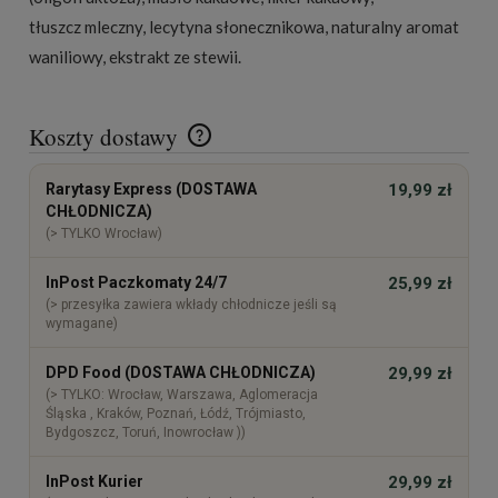
tłuszcz mleczny, lecytyna słonecznikowa, naturalny aromat
waniliowy, ekstrakt ze stewii.
Koszty dostawy
Cena nie zawiera ewentualnych kosztów płatności
Rarytasy Express (DOSTAWA
19,99 zł
CHŁODNICZA)
(> TYLKO Wrocław)
InPost Paczkomaty 24/7
25,99 zł
(> przesyłka zawiera wkłady chłodnicze jeśli są
wymagane)
DPD Food (DOSTAWA CHŁODNICZA)
29,99 zł
(> TYLKO: Wrocław, Warszawa, Aglomeracja
Śląska , Kraków, Poznań, Łódź, Trójmiasto,
Bydgoszcz, Toruń, Inowrocław ))
InPost Kurier
29,99 zł