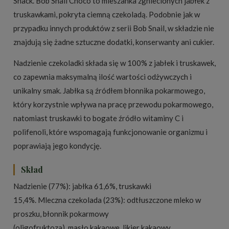
Snack. Bob Snail Choco to mieszanka zgniecionych jabłek z
truskawkami, pokryta ciemną czekoladą. Podobnie jak w
przypadku innych produktów z serii Bob Snail, w składzie nie
znajdują się żadne sztuczne dodatki, konserwanty ani cukier.
Nadzienie czekoladki składa się w 100% z jabłek i truskawek,
co zapewnia maksymalną ilość wartości odżywczych i
unikalny smak. Jabłka są źródłem błonnika pokarmowego,
który korzystnie wpływa na pracę przewodu pokarmowego,
natomiast truskawki to bogate źródło witaminy C i
polifenoli, które wspomagają funkcjonowanie organizmu i
poprawiają jego kondycję.
Skład
Nadzienie (77%): jabłka 61,6%, truskawki
15,4%. Mleczna czekolada (23%): odtłuszczone mleko w
proszku, błonnik pokarmowy
(oligofruktoza), masło kakaowe, likier kakaowy,