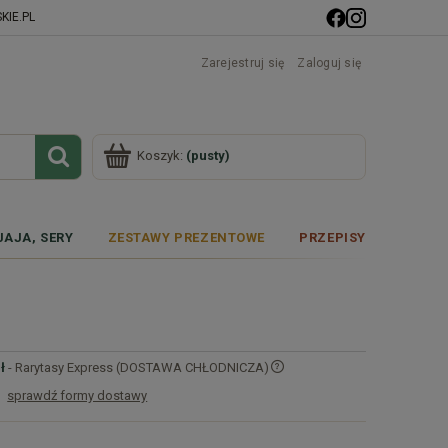
IE.PL
Zarejestruj się
Zaloguj się
Koszyk:
(pusty)
JAJA, SERY
ZESTAWY PREZENTOWE
PRZEPISY
ł
- Rarytasy Express (DOSTAWA CHŁODNICZA)
sprawdź formy dostawy
Cena nie zawiera ewentualnych kosztów
płatności