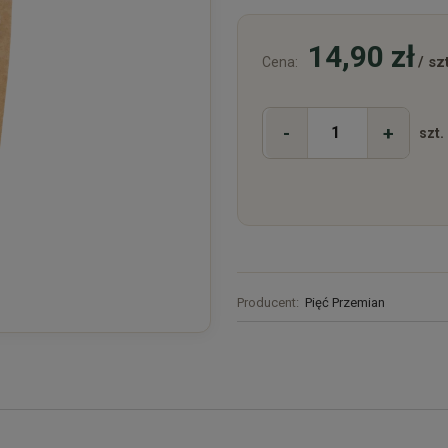
14,90 zł
/ szt
Cena:
-
+
szt.
Producent:
Pięć Przemian