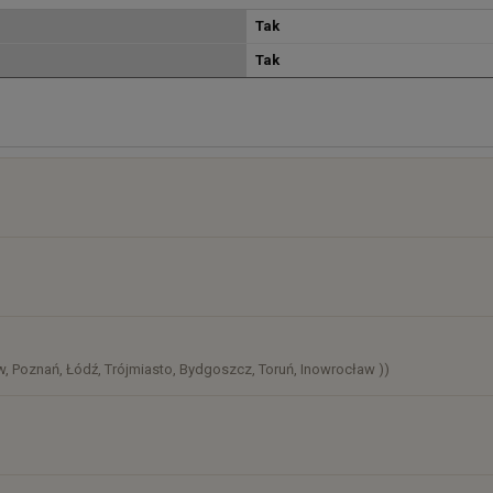
Tak
Tak
osztów
)
, Poznań, Łódź, Trójmiasto, Bydgoszcz, Toruń, Inowrocław ))
)