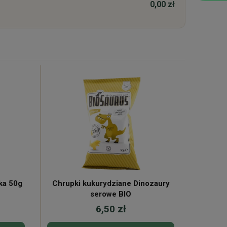
0,00 zł
ka 50g
Chrupki kukurydziane Dinozaury
Prze
serowe BIO
6,50 zł