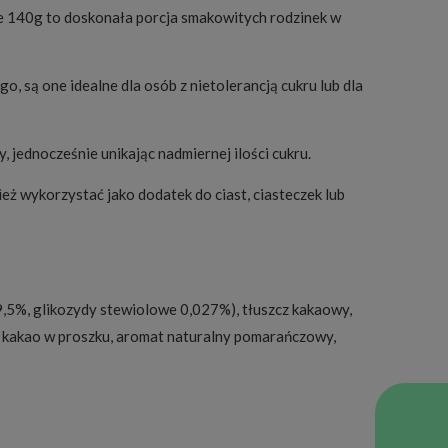
ie 140g to doskonała porcja smakowitych rodzinek w
, są one idealne dla osób z nietolerancją cukru lub dla
 jednocześnie unikając nadmiernej ilości cukru.
eż wykorzystać jako dodatek do ciast, ciasteczek lub
9,5%, glikozydy stewiolowe 0,027%), tłuszcz kakaowy,
e kakao w proszku, aromat naturalny pomarańczowy,