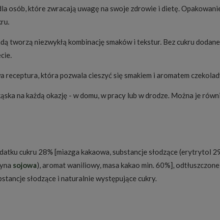
 dla osób, które zwracają uwagę na swoje zdrowie i dietę. Opakowan
ru.
adą tworzą niezwykłą kombinację smaków i tekstur. Bez cukru dodanego
cie.
a receptura, która pozwala cieszyć się smakiem i aromatem czekolady,
ąska na każdą okazję - w domu, w pracy lub w drodze. Można je równi
datku cukru 28% [miazga kakaowa, substancje słodzące (erytrytol 2
tyna
sojowa
), aromat waniliowy, masa kakao min. 60%], odtłuszczon
stancje słodzące i naturalnie występujące cukry.