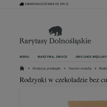
DARMOWA DOSTAWA OD 299 ZŁ
MENU
WARZYWA, OWOCE
SWOJSKIE WĘDLINY
»
»
»
Słodycze, przekąski
Owoce i orzechy
Rodzy
Rodzynki w czekoladzie bez c