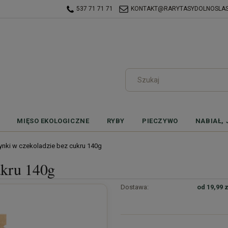
537 71 71 71
KONTAKT@RARYTASYDOLNOSLASK
MIĘSO EKOLOGICZNE
RYBY
PIECZYWO
NABIAŁ, 
nki w czekoladzie bez cukru 140g
ukru 140g
Dostawa:
od 19,99 z