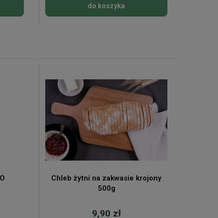
do koszyka
KO
Chleb żytni na zakwasie krojony
Mleko 
500g
9,90 zł