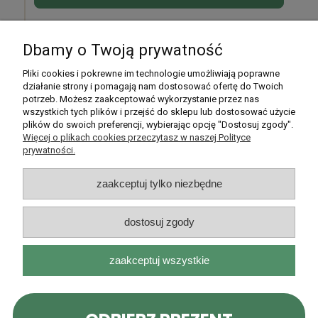
Dbamy o Twoją prywatność
Pomoc
Pliki cookies i pokrewne im technologie umożliwiają poprawne
działanie strony i pomagają nam dostosować ofertę do Twoich
potrzeb. Możesz zaakceptować wykorzystanie przez nas
Moje konto
wszystkich tych plików i przejść do sklepu lub dostosować użycie
plików do swoich preferencji, wybierając opcję "Dostosuj zgody".
Płatności i dostawa
Więcej o plikach cookies przeczytasz w naszej Polityce
prywatności.
Informacje
zaakceptuj tylko niezbędne
O nas
dostosuj zgody
zaakceptuj wszystkie
Rarytasy Dolnośląskie | ul. Olszewskiego 99, 51-638 Wrocław |
kontakt@rarytasydolnoslaskie.pl
|
537 71 71 71
| NIP: 8982036706 |
REGON: 020349112
pokaż pełną wersję strony