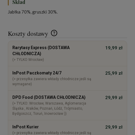
Skład
Jabłka 70%, gruszki 30%.
Koszty dostawy
Cena nie zawiera ewentualnych kosztów płatności
Rarytasy Express (DOSTAWA
19,99 zł
CHŁODNICZA)
(> TYLKO Wrocław)
InPost Paczkomaty 24/7
25,99 zł
(> przesyłka zawiera wkłady chłodnicze jeśli są
wymagane)
DPD Food (DOSTAWA CHŁODNICZA)
29,99 zł
(> TYLKO: Wrocław, Warszawa, Aglomeracja
Śląska , Kraków, Poznań, Łódź, Trójmiasto,
Bydgoszcz, Toruń, Inowrocław ))
InPost Kurier
29,99 zł
(> przesyłka zawiera wkłady chłodnicze jeśli są