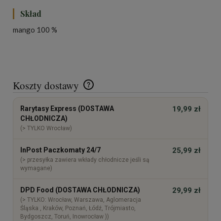
Skład
mango 100 %
Koszty dostawy
Cena nie zawiera ewentualnych kosztów płatności
Rarytasy Express (DOSTAWA
19,99 zł
CHŁODNICZA)
(> TYLKO Wrocław)
InPost Paczkomaty 24/7
25,99 zł
(> przesyłka zawiera wkłady chłodnicze jeśli są
wymagane)
DPD Food (DOSTAWA CHŁODNICZA)
29,99 zł
(> TYLKO: Wrocław, Warszawa, Aglomeracja
Śląska , Kraków, Poznań, Łódź, Trójmiasto,
Bydgoszcz, Toruń, Inowrocław ))