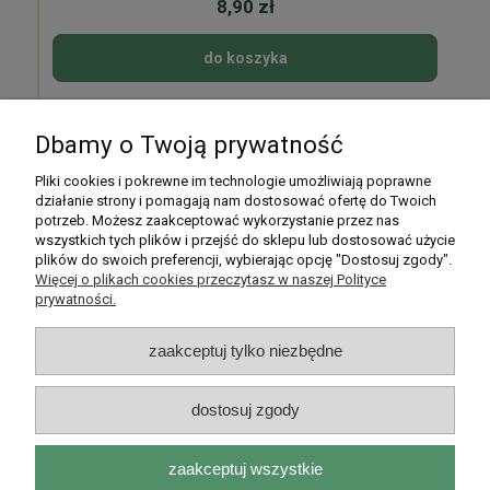
8,90 zł
do koszyka
Dbamy o Twoją prywatność
Pomoc
Pliki cookies i pokrewne im technologie umożliwiają poprawne
działanie strony i pomagają nam dostosować ofertę do Twoich
potrzeb. Możesz zaakceptować wykorzystanie przez nas
Moje konto
wszystkich tych plików i przejść do sklepu lub dostosować użycie
plików do swoich preferencji, wybierając opcję "Dostosuj zgody".
Płatności i dostawa
Więcej o plikach cookies przeczytasz w naszej Polityce
prywatności.
Informacje
zaakceptuj tylko niezbędne
O nas
dostosuj zgody
zaakceptuj wszystkie
Rarytasy Dolnośląskie | ul. Olszewskiego 99, 51-638 Wrocław |