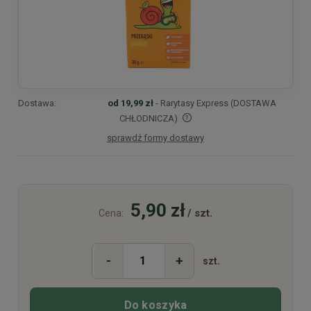
Dostawa:
od 19,99 zł
- Rarytasy Express (DOSTAWA
CHŁODNICZA)
sprawdź formy dostawy
Cena nie zawiera ewentualnych kosztów płatności
5,90 zł
/ szt.
Cena:
-
+
szt.
Do koszyka